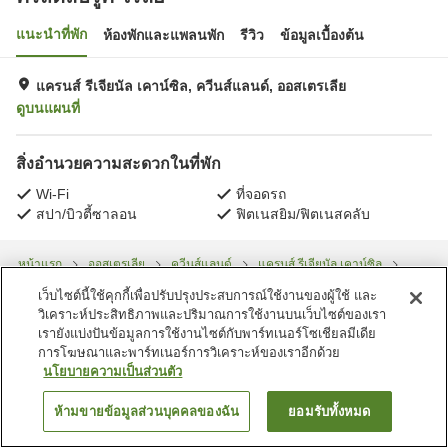
แนะนำที่พัก
ห้องพักและแพลนพัก
รีวิว
ข้อมูลเบื้องต้น
แครนส์ รีเจียนัล เคาน์ซิล, ควีนส์แลนด์, ออสเตรเลีย
ดูบนแผนที่
สิ่งอำนวยความสะดวกในที่พัก
Wi-Fi
ที่จอดรถ
สปา/บิวตี้ซาลอน
ฟิตเนสยิม/ฟิตเนสคลับ
หน้าแรก
ออสเตรเลีย
ควีนส์แลนด์
แครนส์ รีเจียนัล เคาน์ซิล
คริสตัลบรูค ไรลีย์
เว็บไซต์นี้ใช้คุกกี้เพื่อปรับปรุงประสบการณ์ใช้งานของผู้ใช้ และ
วิเคราะห์ประสิทธิภาพและปริมาณการใช้งานบนเว็บไซต์ของเรา
เรายังแบ่งปันข้อมูลการใช้งานไซต์กับพาร์ทเนอร์โซเชียลมีเดีย
การโฆษณาและพาร์ทเนอร์การวิเคราะห์ของเราอีกด้วย
นโยบายความเป็นส่วนตัว
ห้ามขายข้อมูลส่วนบุคคลของฉัน
ยอมรับทั้งหมด
ค้นหาห้องพัก