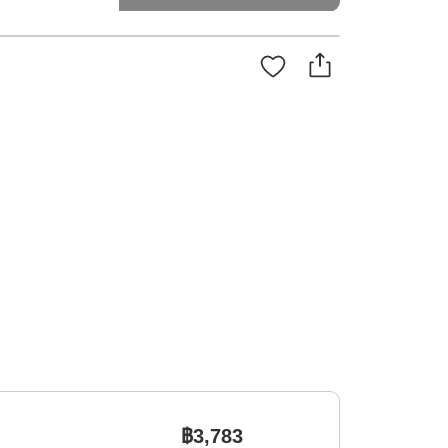
฿3,783