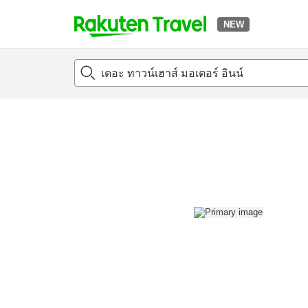
NEW
t
แนะนำที่พัก
ห้องพักและแพลนพัก
รีวิว
สิ่่งอำนวยความสะด
o
p
P
a
g
e
_
s
e
a
r
c
h