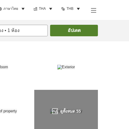
ภาษาไทย
THA
THB
ค้นหาห้องพัก
อง
•
1
ห้อง
อัปเดต
ดูทั้งหมด
55