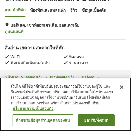
แนะนำที่พัก
ห้องพักและแพลนพัก
รีวิว
ข้อมูลเบื้องต้น
แอดิเลด, เซาท์ออสเตรเลีย, ออสเตรเลีย
ดูบนแผนที่
สิ่งอำนวยความสะดวกในที่พัก
Wi-Fi
ที่จอดรถ
ฟิตเนสยิม/ฟิตเนสคลับ
ร้านอาหาร
หน้าแรก
ออสเตรเลีย
เซาท์ออสเตรเลีย
แอดิเลด
โกรฟเนอร์ โรงแรมแอดิเลด บาย แอคคอร์
เว็บไซต์นี้ใช้คุกกี้เพื่อปรับปรุงประสบการณ์ใช้งานของผู้ใช้ และ
วิเคราะห์ประสิทธิภาพและปริมาณการใช้งานบนเว็บไซต์ของเรา
เรายังแบ่งปันข้อมูลการใช้งานไซต์กับพาร์ทเนอร์โซเชียลมีเดีย
การโฆษณาและพาร์ทเนอร์การวิเคราะห์ของเราอีกด้วย
นโยบายความเป็นส่วนตัว
ห้ามขายข้อมูลส่วนบุคคลของฉัน
ยอมรับทั้งหมด
ค้นหาห้องพัก