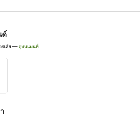
ด์
ตรเลีย
ดูบนแผนที่
รา