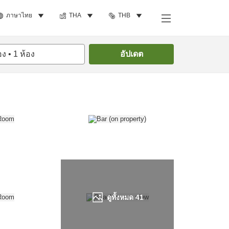
ภาษาไทย
THA
THB
ค้นหาห้องพัก
อง
•
1
ห้อง
อัปเดต
ดูทั้งหมด
41