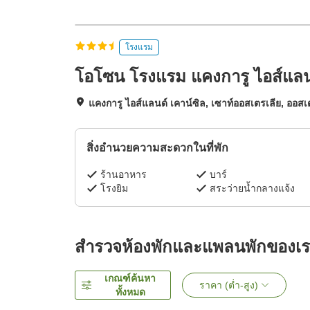
โรงแรม
โอโซน โรงแรม แคงการู ไอส์แลน
แคงการู ไอส์แลนด์ เคาน์ซิล, เซาท์ออสเตรเลีย, ออสเ
สิ่งอำนวยความสะดวกในที่พัก
ร้านอาหาร
บาร์
โรงยิม
สระว่ายน้ำกลางแจ้ง
สำรวจห้องพักและแพลนพักของเ
เกณฑ์ค้นหา
ราคา (ต่ำ-สูง)
ทั้งหมด