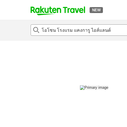
NEW
t
แนะนำที่พัก
ห้องพักและแพลนพัก
รีวิว
สิ่่งอำนวยความสะด
o
p
P
a
g
e
_
s
e
a
r
c
h