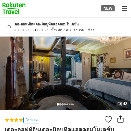
to
NEW
top
page
เดอะลอฟท์อินเดอะมิลบูทีคแอคคอมโมเดชั่น
20/8/2026
-
21/8/2026
|
ทั้งหมด 2 คน
|
จำนวน 1 ห้อง
42
โรงแรม
เดอะลอฟท์อินเดอะมิลบูทีคแอคคอมโมเดชั่น