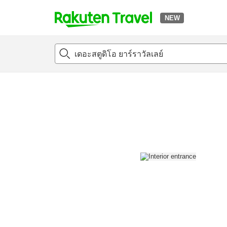
NEW
t
แนะนำที่พัก
ห้องพักและแพลนพัก
รีวิว
สิ่่งอำนวยความสะด
o
p
P
a
g
e
_
s
e
a
r
c
h