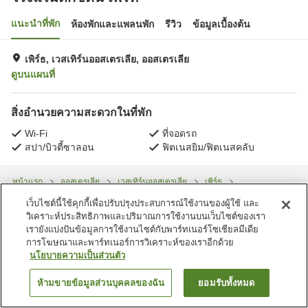
แนะนำที่พัก
ห้องพักและแพลนพัก
รีวิว
ข้อมูลเบื้องต้น
เพิร์ธ, เวสเทิร์นออสเตรเลีย, ออสเตรเลีย
ดูบนแผนที่
สิ่งอำนวยความสะดวกในที่พัก
Wi-Fi
ที่จอดรถ
สปา/บิวตี้ซาลอน
ฟิตเนสยิม/ฟิตเนสคลับ
หน้าแรก
ออสเตรเลีย
เวสเทิร์นออสเตรเลีย
เพิร์ธ
โรงแรมดักซ์ตัน เพิร์ท
เว็บไซต์นี้ใช้คุกกี้เพื่อปรับปรุงประสบการณ์ใช้งานของผู้ใช้ และ
วิเคราะห์ประสิทธิภาพและปริมาณการใช้งานบนเว็บไซต์ของเรา
เรายังแบ่งปันข้อมูลการใช้งานไซต์กับพาร์ทเนอร์โซเชียลมีเดีย
การโฆษณาและพาร์ทเนอร์การวิเคราะห์ของเราอีกด้วย
นโยบายความเป็นส่วนตัว
ห้ามขายข้อมูลส่วนบุคคลของฉัน
ยอมรับทั้งหมด
ค้นหาห้องพัก