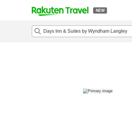
NEW
t
แนะนำที่พัก
ห้องพักและแพลนพัก
รีวิว
สิ่่งอำนวยความสะด
o
p
P
a
g
e
_
s
e
a
r
c
h