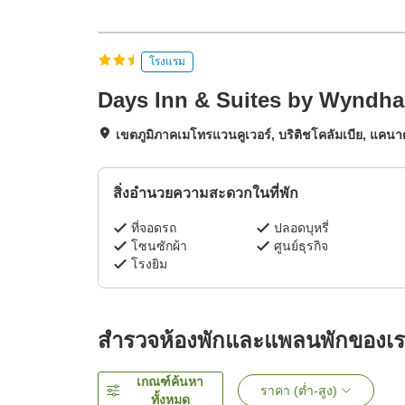
โรงแรม
Days Inn & Suites by Wyndh
เขตภูมิภาคเมโทรแวนคูเวอร์, บริติชโคลัมเบีย, แคน
สิ่งอำนวยความสะดวกในที่พัก
ที่จอดรถ
ปลอดบุหรี่
โซนซักผ้า
ศูนย์ธุรกิจ
โรงยิม
สำรวจห้องพักและแพลนพักของเ
เกณฑ์ค้นหา
ราคา (ต่ำ-สูง)
ทั้งหมด