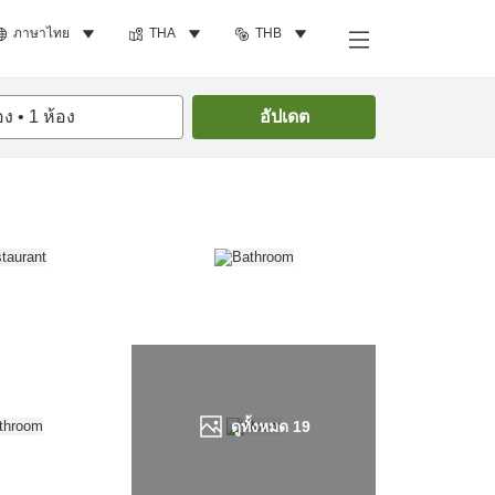
ภาษาไทย
THA
THB
ค้นหาห้องพัก
อง
•
1
ห้อง
อัปเดต
ดูทั้งหมด
19