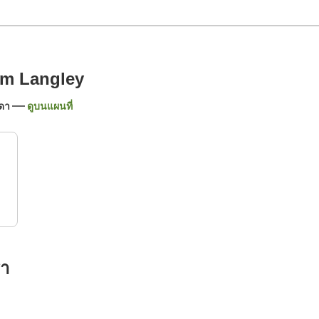
am Langley
าดา
ดูบนแผนที่
รา