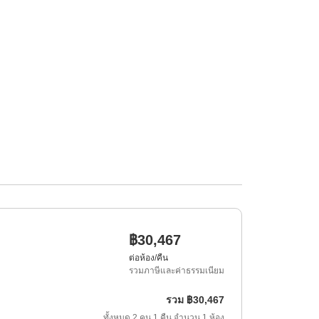
฿30,467
ต่อห้อง/คืน
รวมภาษีและค่าธรรมเนียม
รวม
฿30,467
ทั้งหมด
2
คน
1
คืน
จำนวน
1
ห้อง