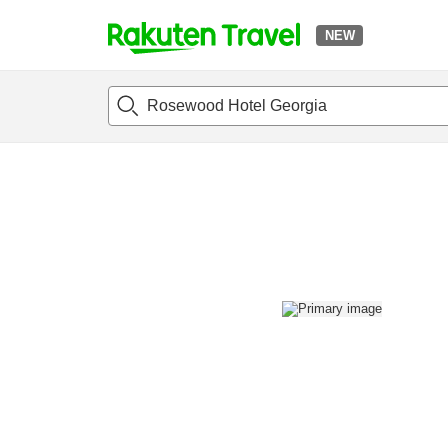
NEW
t
แนะนำที่พัก
ห้องพักและแพลนพัก
รีวิว
สิ่่งอำนวยความสะด
o
p
P
a
g
e
_
s
e
a
r
c
h