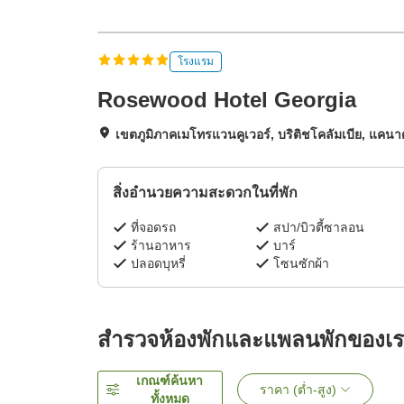
โรงแรม
Rosewood Hotel Georgia
เขตภูมิภาคเมโทรแวนคูเวอร์, บริติชโคลัมเบีย, แคน
สิ่งอำนวยความสะดวกในที่พัก
ที่จอดรถ
สปา/บิวตี้ซาลอน
ร้านอาหาร
บาร์
ปลอดบุหรี่
โซนซักผ้า
สำรวจห้องพักและแพลนพักของเ
เกณฑ์ค้นหา
ราคา (ต่ำ-สูง)
ทั้งหมด