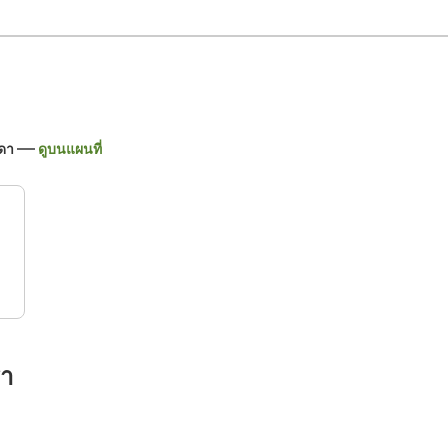
าดา
ดูบนแผนที่
รา