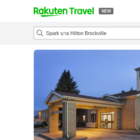
NEW
t
แนะนำที่พัก
ห้องพักและแพลนพัก
รีวิว
สิ่่งอำนวยความสะด
o
p
P
a
g
e
_
s
e
a
r
c
h