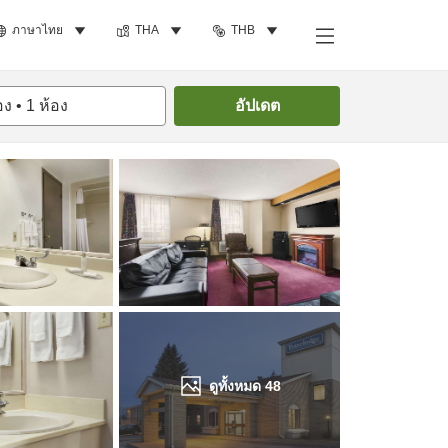
ภาษาไทย
THA
THB
ค้นหาห้องพัก
อง
•
1
ห้อง
อัปเดต
ดูทั้งหมด
48