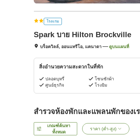
โรงแรม
Spark บาย Hilton Brockville
บร็อควิลล์, ออนแทรีโอ, แคนาดา
ดูบนแผนที่
สิ่งอำนวยความสะดวกในที่พัก
ปลอดบุหรี่
โซนซักผ้า
ศูนย์ธุรกิจ
โรงยิม
สำรวจห้องพักและแพลนพักของเ
เกณฑ์ค้นหา
ราคา (ต่ำ-สูง)
ทั้งหมด