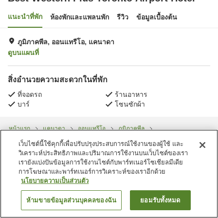
แนะนำที่พัก
ห้องพักและแพลนพัก
รีวิว
ข้อมูลเบื้องต้น
ภูมิภาคพีล, ออนแทรีโอ, แคนาดา
ดูบนแผนที่
สิ่งอำนวยความสะดวกในที่พัก
ที่จอดรถ
ร้านอาหาร
บาร์
โซนซักผ้า
หน้าแรก
แคนาดา
ออนแทรีโอ
ภูมิภาคพีล
Best Western Plus Toronto Airport Hotel
เว็บไซต์นี้ใช้คุกกี้เพื่อปรับปรุงประสบการณ์ใช้งานของผู้ใช้ และ
วิเคราะห์ประสิทธิภาพและปริมาณการใช้งานบนเว็บไซต์ของเรา
เรายังแบ่งปันข้อมูลการใช้งานไซต์กับพาร์ทเนอร์โซเชียลมีเดีย
การโฆษณาและพาร์ทเนอร์การวิเคราะห์ของเราอีกด้วย
นโยบายความเป็นส่วนตัว
ห้ามขายข้อมูลส่วนบุคคลของฉัน
ยอมรับทั้งหมด
ค้นหาห้องพัก