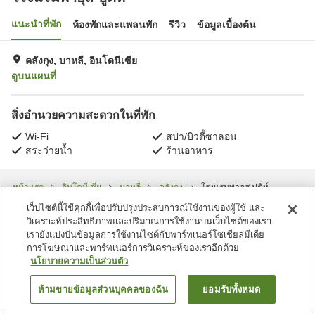
แนะนำที่พัก
ห้องพักและแพลนพัก
รีวิว
ข้อมูลเบื้องต้น
คลังกุง, บาหลี, อินโดนีเซีย
ดูบนแผนที่
สิ่งอำนวยความสะดวกในที่พัก
Wi-Fi
สปา/บิวตี้ซาลอน
สระว่ายน้ำ
ร้านอาหาร
หน้าแรก
อินโดนีเซีย
บาหลี
คลังกุง
โรงแรมพาอุส ปูติห์
เว็บไซต์นี้ใช้คุกกี้เพื่อปรับปรุงประสบการณ์ใช้งานของผู้ใช้ และ
วิเคราะห์ประสิทธิภาพและปริมาณการใช้งานบนเว็บไซต์ของเรา
เรายังแบ่งปันข้อมูลการใช้งานไซต์กับพาร์ทเนอร์โซเชียลมีเดีย
การโฆษณาและพาร์ทเนอร์การวิเคราะห์ของเราอีกด้วย
นโยบายความเป็นส่วนตัว
ห้ามขายข้อมูลส่วนบุคคลของฉัน
ยอมรับทั้งหมด
ค้นหาห้องพัก