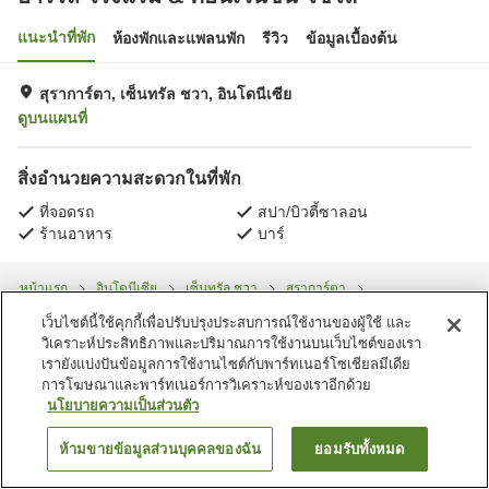
แนะนำที่พัก
ห้องพักและแพลนพัก
รีวิว
ข้อมูลเบื้องต้น
สุราการ์ตา, เซ็นทรัล ชวา, อินโดนีเซีย
ดูบนแผนที่
สิ่งอำนวยความสะดวกในที่พัก
ที่จอดรถ
สปา/บิวตี้ซาลอน
ร้านอาหาร
บาร์
หน้าแรก
อินโดนีเซีย
เซ็นทรัล ชวา
สุราการ์ตา
ฮาร์ริส โรงแรม & คอนเวนชั่น โซโล
เว็บไซต์นี้ใช้คุกกี้เพื่อปรับปรุงประสบการณ์ใช้งานของผู้ใช้ และ
วิเคราะห์ประสิทธิภาพและปริมาณการใช้งานบนเว็บไซต์ของเรา
เรายังแบ่งปันข้อมูลการใช้งานไซต์กับพาร์ทเนอร์โซเชียลมีเดีย
การโฆษณาและพาร์ทเนอร์การวิเคราะห์ของเราอีกด้วย
นโยบายความเป็นส่วนตัว
ห้ามขายข้อมูลส่วนบุคคลของฉัน
ยอมรับทั้งหมด
ค้นหาห้องพัก