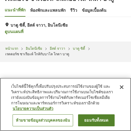
แนะนำที่พัก
ห้องพักและแพลนพัก
รีวิว
ข้อมูลเบื้องต้น
บาตู ซิตี้, อีสต์ จาวา, อินโดนีเซีย
ดูบนแผนที่
หน้าแรก
อินโดนีเซีย
อีสต์ จาวา
บาตู ซิตี้
เรดดอร์ซ ซาเรียะห์ ใกล้กับบาไล โกตา บาตู
เว็บไซต์นี้ใช้คุกกี้เพื่อปรับปรุงประสบการณ์ใช้งานของผู้ใช้ และ
วิเคราะห์ประสิทธิภาพและปริมาณการใช้งานบนเว็บไซต์ของเรา
เรายังแบ่งปันข้อมูลการใช้งานไซต์กับพาร์ทเนอร์โซเชียลมีเดีย
การโฆษณาและพาร์ทเนอร์การวิเคราะห์ของเราอีกด้วย
นโยบายความเป็นส่วนตัว
ห้ามขายข้อมูลส่วนบุคคลของฉัน
ยอมรับทั้งหมด
ค้นหาห้องพัก