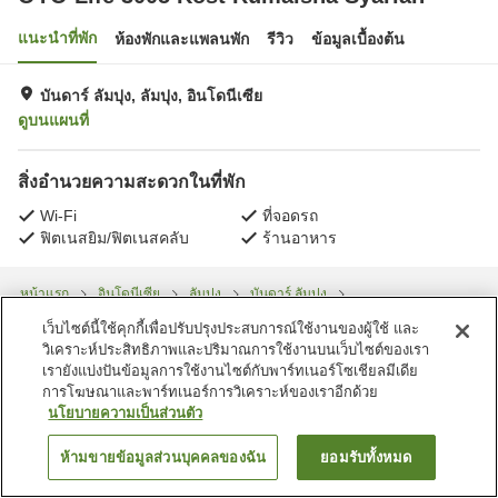
แนะนำที่พัก
ห้องพักและแพลนพัก
รีวิว
ข้อมูลเบื้องต้น
บันดาร์ ลัมปุง, ลัมปุง, อินโดนีเซีย
ดูบนแผนที่
สิ่งอำนวยความสะดวกในที่พัก
Wi-Fi
ที่จอดรถ
ฟิตเนสยิม/ฟิตเนสคลับ
ร้านอาหาร
หน้าแรก
อินโดนีเซีย
ลัมปุง
บันดาร์ ลัมปุง
OYO Life 3005 Kost Rumaisha Syariah
เว็บไซต์นี้ใช้คุกกี้เพื่อปรับปรุงประสบการณ์ใช้งานของผู้ใช้ และ
วิเคราะห์ประสิทธิภาพและปริมาณการใช้งานบนเว็บไซต์ของเรา
เรายังแบ่งปันข้อมูลการใช้งานไซต์กับพาร์ทเนอร์โซเชียลมีเดีย
การโฆษณาและพาร์ทเนอร์การวิเคราะห์ของเราอีกด้วย
นโยบายความเป็นส่วนตัว
ห้ามขายข้อมูลส่วนบุคคลของฉัน
ยอมรับทั้งหมด
ค้นหาห้องพัก