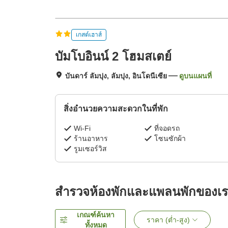
เกสต์เฮาส์
บัมโบอินน์ 2 โฮมสเตย์
บันดาร์ ลัมปุง, ลัมปุง, อินโดนีเซีย
ดูบนแผนที่
สิ่งอำนวยความสะดวกในที่พัก
Wi-Fi
ที่จอดรถ
ร้านอาหาร
โซนซักผ้า
รูมเซอร์วิส
สำรวจห้องพักและแพลนพักของเ
เกณฑ์ค้นหา
ราคา (ต่ำ-สูง)
ทั้งหมด