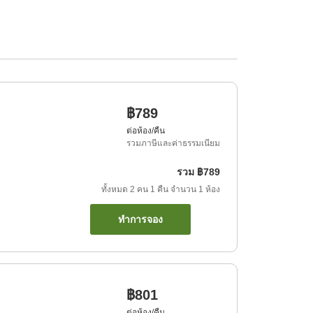
฿789
ต่อห้อง/คืน
รวมภาษีและค่าธรรมเนียม
รวม
฿789
ทั้งหมด
2
คน
1
คืน
จำนวน
1
ห้อง
ทำการจอง
฿801
ต่อห้อง/คืน