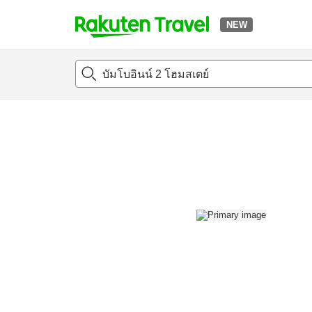
NEW
t
แนะนำที่พัก
ห้องพักและแพลนพัก
รีวิว
สิ่่งอำนวยความสะด
o
p
P
a
g
e
_
s
e
a
r
c
h