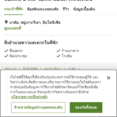
แนะนำที่พัก
ห้องพักและแพลนพัก
รีวิว
ข้อมูลเบื้องต้น
บาตัม, หมู่เกาะรีเยา, อินโดนีเซีย
ดูบนแผนที่
สิ่งอำนวยความสะดวกในที่พัก
ที่จอดรถ
ร้านอาหาร
ห้องประชุม
โรงยิม
หน้าแรก
อินโดนีเซีย
หมู่เกาะรีเยา
บาตัม
แอสตัน บาตัม โฮเทล แอนด์ เรสซิเดนซ์
เว็บไซต์นี้ใช้คุกกี้เพื่อปรับปรุงประสบการณ์ใช้งานของผู้ใช้ และ
วิเคราะห์ประสิทธิภาพและปริมาณการใช้งานบนเว็บไซต์ของเรา
เรายังแบ่งปันข้อมูลการใช้งานไซต์กับพาร์ทเนอร์โซเชียลมีเดีย
การโฆษณาและพาร์ทเนอร์การวิเคราะห์ของเราอีกด้วย
นโยบายความเป็นส่วนตัว
ห้ามขายข้อมูลส่วนบุคคลของฉัน
ยอมรับทั้งหมด
ค้นหาห้องพัก