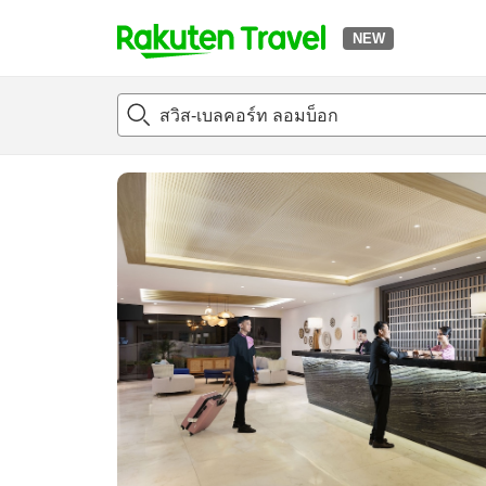
NEW
t
แนะนำที่พัก
ห้องพักและแพลนพัก
รีวิว
สิ่่งอำนวยความสะด
o
p
P
a
g
e
_
s
e
a
r
c
h