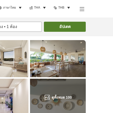
ภาษาไทย
THA
THB
ค้นหาห้องพัก
อง
•
1
ห้อง
อัปเดต
ดูทั้งหมด
100