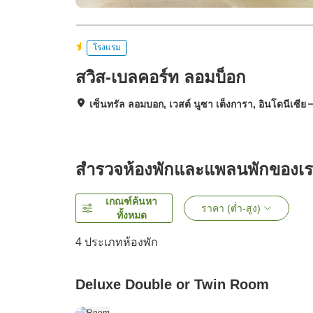
โรงแรม
สวิส-เบลคอร์ท ลอมบ็อก
เซ็นทรัล ลอมบอก, เวสต์ นูซา เต็งการา, อินโดนีเซีย
สำรวจห้องพักและแพลนพักของเ
เกณฑ์ค้นหา
ราคา (ต่ำ-สูง)
ทั้งหมด
4
ประเภทห้องพัก
Deluxe Double or Twin Room