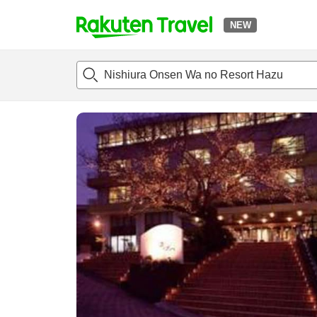
NEW
t
แนะนำที่พัก
ห้องพักและแพลนพัก
รีวิว
สิ่่งอำนวยความสะด
o
p
P
a
g
e
_
s
e
a
r
c
h