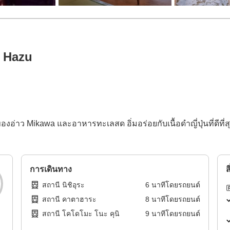
t Hazu
อ่าว Mikawa และอาหารทะเลสด อิ่มอร่อยกับเนื้อดำญี่ปุ่นที่ดีที่ส
การเดินทาง
ส
สถานี นิชิอุระ
6
นาทีโดย
รถยนต์
สถานี คาตาฮาระ
8
นาทีโดย
รถยนต์
สถานี โคโดโมะ โนะ คุนิ
9
นาทีโดย
รถยนต์