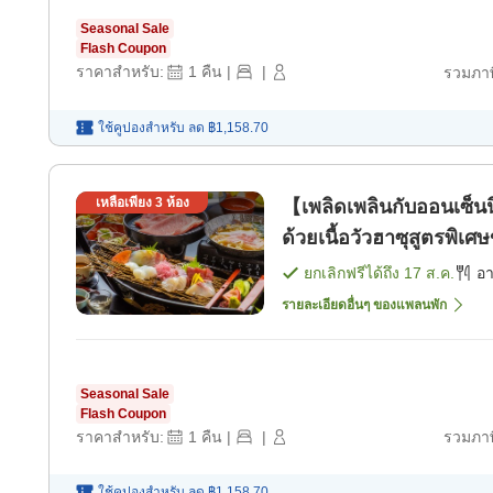
Seasonal Sale
Flash Coupon
ราคาสำหรับ:
1
คืน
|
|
รวมภาษ
ใช้คูปองสำหรับ
ลด
฿1,158.70
เหลือเพียง
3
ห้อง
【เพลิดเพลินกับออนเซ็นน
ด้วยเนื้อวัวฮาซุสูตรพิเ
ในเรือ♪ [อาหารเช้า] [อา
ยกเลิกฟรีได้ถึง
17 ส.ค.
อ
รายละเอียดอื่นๆ ของแพลนพัก
Seasonal Sale
Flash Coupon
ราคาสำหรับ:
1
คืน
|
|
รวมภาษ
ใช้คูปองสำหรับ
ลด
฿1,158.70