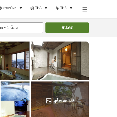
ภาษาไทย
THA
THB
ค้นหาห้องพัก
อง
•
1
ห้อง
อัปเดต
ดูทั้งหมด
135