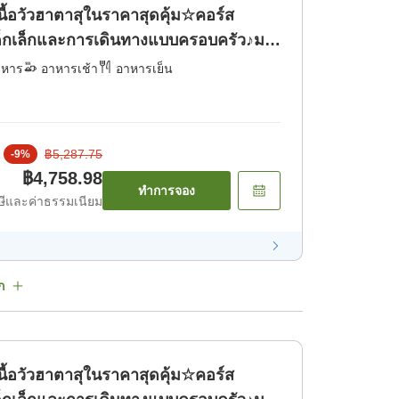
ื้อวัวฮาตาสุในราคาสุดคุ้ม☆คอร์ส
บเด็กเล็กและการเดินทางแบบครอบครัว♪มา
่น! [อาหารเช้า] [อาหารเย็น]
าหาร
อาหารเช้า
อาหารเย็น
฿5,287.75
-
9
%
฿4,758.98
ทำการจอง
ีและค่าธรรมเนียม
ก
ื้อวัวฮาตาสุในราคาสุดคุ้ม☆คอร์ส