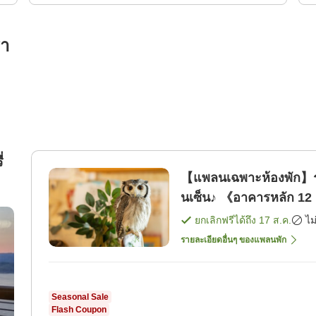
รา
่
【แพลนเฉพาะห้องพัก】ราค
นเซ็น♪ 《อาคารหลัก 12 
พัก]
ยกเลิกฟรีได้ถึง
17 ส.ค.
ไม
รายละเอียดอื่นๆ ของแพลนพัก
Seasonal Sale
Flash Coupon