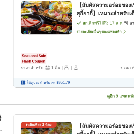
【สัมผัสความอร่อยของเน
สุกี้ยากี้】เหมาะสำหรั
พร้อมเรือปลาสดจากท้องถิ
ยกเลิกฟรีได้ถึง
17 ส.ค.
อ
รายละเอียดอื่นๆ ของแพลนพัก
Seasonal Sale
Flash Coupon
ราคาสำหรับ:
1
คืน
|
|
รวมภาษ
ใช้คูปองสำหรับ
ลด
฿951.79
ดูอีก
9
แพลนพั
่
เหลือเพียง
3
ห้อง
【สัมผัสความอร่อยของเน