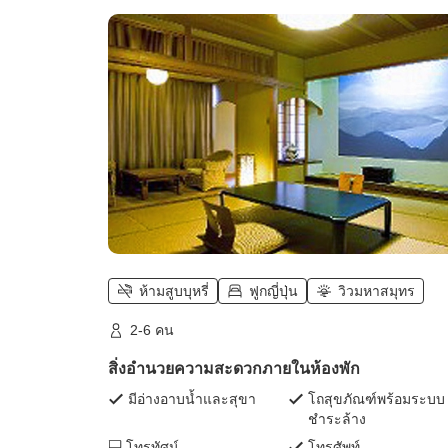
ระเบียงกว้าง】วิวทะเลอันงดงาม)
ห้ามสูบบุหรี่
ฟูกญี่ปุ่น
วิวมหาสมุทร
2-6 คน
สิ่งอำนวยความสะดวกภายในห้องพัก
มีอ่างอาบน้ำและสุขา
โถสุขภัณฑ์พร้อมระบบ
ชำระล้าง
โทรทัศน์
โทรศัพท์