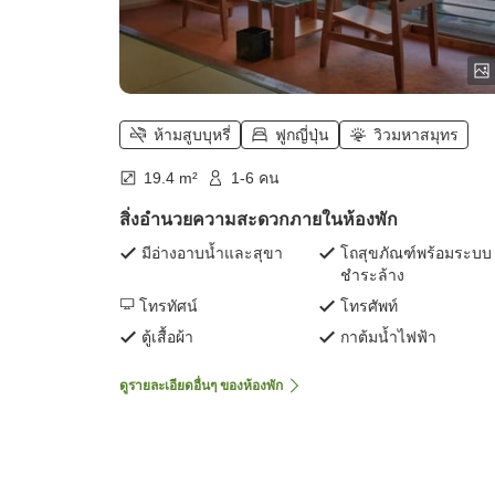
ห้ามสูบบุหรี่
ฟูกญี่ปุ่น
วิวมหาสมุทร
19.4 m²
1-6 คน
สิ่งอำนวยความสะดวกภายในห้องพัก
มีอ่างอาบน้ำและสุขา
โถสุขภัณฑ์พร้อมระบบ
ชำระล้าง
โทรทัศน์
โทรศัพท์
ตู้เสื้อผ้า
กาต้มน้ำไฟฟ้า
ดูรายละเอียดอื่นๆ ของห้องพัก