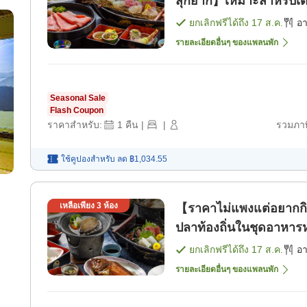
สุกี้ยากี้】เหมาะสำหรั
พร้อมเรือปลาสดจากท้องถิ
ยกเลิกฟรีได้ถึง
17 ส.ค.
อ
รายละเอียดอื่นๆ ของแพลนพัก
Seasonal Sale
Flash Coupon
ราคาสำหรับ:
1
คืน
|
|
รวมภาษ
ใช้คูปองสำหรับ
ลด
฿1,034.55
เหลือเพียง
3
ห้อง
【ราคาไม่แพงแต่อยากกินห
ปลาท้องถิ่นในชุดอาหารหล
ง่ายต่อการลิ้มลอง [อาหา
ยกเลิกฟรีได้ถึง
17 ส.ค.
อ
รายละเอียดอื่นๆ ของแพลนพัก