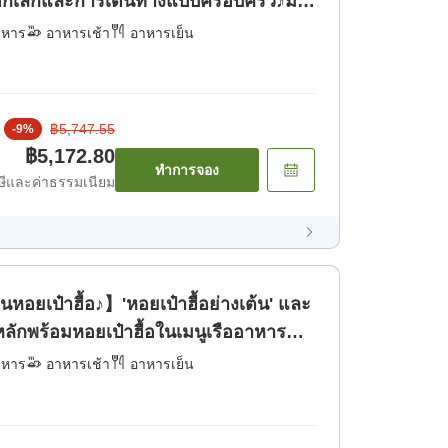
บเด็กเล็กและการเดินทางแบบครอบครัว♪มา
่น! [อาหารเช้า] [อาหารเย็น]
าหาร
อาหารเช้า
อาหารเย็น
฿5,747.55
-
9
%
฿5,172.80
ทำการจอง
ีและค่าธรรมเนียม
อยเป๋าฮื้อ♪】'หอยเป๋าฮื้อย่างเต้น' และ
ักพร้อมหอยเป๋าฮื้อในเมนูเรืออาหารที่
รเช้า] [อาหารเย็น]
าหาร
อาหารเช้า
อาหารเย็น