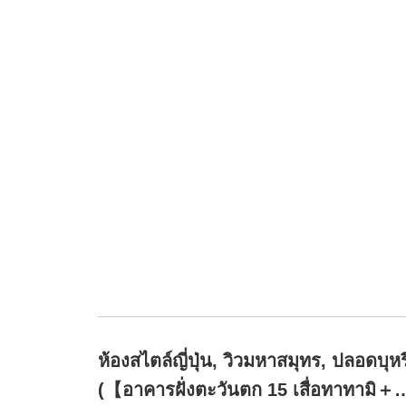
ห้องสไตล์ญี่ปุ่น, วิวมหาสมุทร, ปลอดบุหรี
(【อาคารฝั่งตะวันตก 15 เสื่อทาทามิ＋