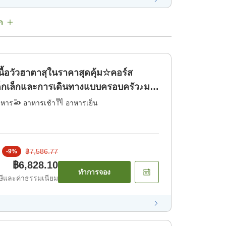
ก
ื้อวัวฮาตาสุในราคาสุดคุ้ม☆คอร์ส
บเด็กเล็กและการเดินทางแบบครอบครัว♪มา
่น! [อาหารเช้า] [อาหารเย็น]
าหาร
อาหารเช้า
อาหารเย็น
฿7,586.77
-
9
%
฿6,828.10
ทำการจอง
ีและค่าธรรมเนียม