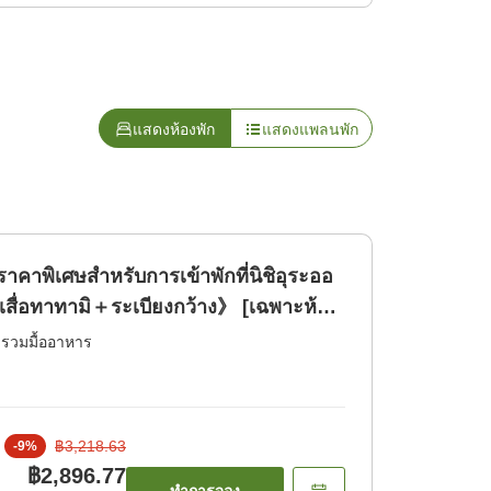
แสดงห้องพัก
แสดงแพลนพัก
าพิเศษสำหรับการเข้าพักที่นิชิอุระออ
เสื่อทาทามิ＋ระเบียงกว้าง》 [เฉพาะห้อง
่รวมมื้ออาหาร
฿3,218.63
-
9
%
฿2,896.77