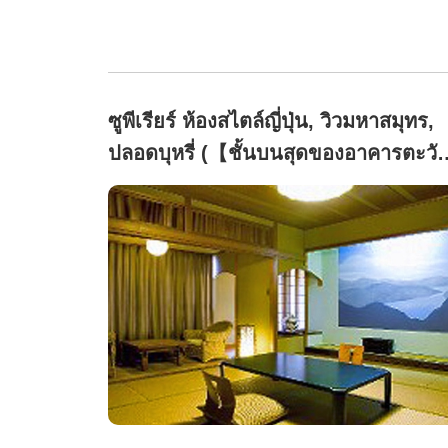
ซูพีเรียร์ ห้องสไตล์ญี่ปุ่น, วิวมหาสมุทร,
ปลอดบุหรี่ (【ชั้นบนสุดของอาคารตะวั
ตก 15 เสื่อทาทามิ + ระเบียงกว้าง】วิว
อ่าว)