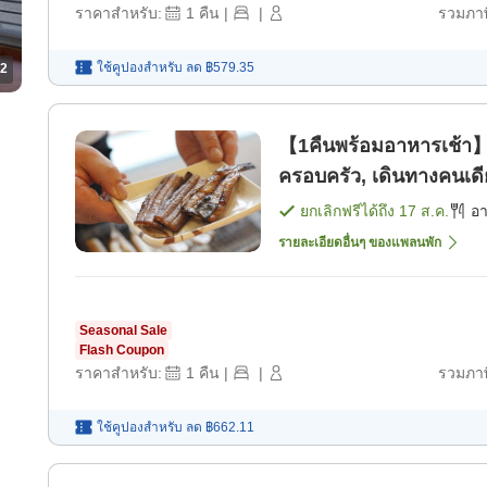
ราคาสำหรับ:
1
คืน
|
|
รวมภาษ
ใช้คูปองสำหรับ
ลด
฿579.35
2
【1คืนพร้อมอาหารเช้า】เมื
ครอบครัว, เดินทางคนเดียว
ได้ถึง 22:00 น.! [อาหารเ
ยกเลิกฟรีได้ถึง
17 ส.ค.
อ
รายละเอียดอื่นๆ ของแพลนพัก
Seasonal Sale
Flash Coupon
ราคาสำหรับ:
1
คืน
|
|
รวมภาษ
ใช้คูปองสำหรับ
ลด
฿662.11