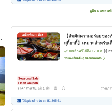
ดูอีก
4
แพลนพั
เหลือเพียง
1
ห้อง
【สัมผัสความอร่อยของเน
น
สุกี้ยากี้】เหมาะสำหรั
พร้อมเรือปลาสดจากท้องถิ
ยกเลิกฟรีได้ถึง
17 ส.ค.
อ
รายละเอียดอื่นๆ ของแพลนพัก
Seasonal Sale
Flash Coupon
ราคาสำหรับ:
1
คืน
|
|
รวมภาษ
ใช้คูปองสำหรับ
ลด
฿1,365.61