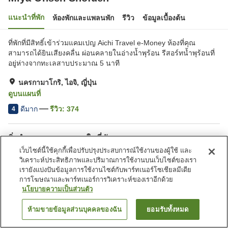
แนะนำที่พัก
ห้องพักและแพลนพัก
รีวิว
ข้อมูลเบื้องต้น
ที่พักที่มีสิทธิ์เข้าร่วมแคมเปญ Aichi Travel e-Money ห้องที่คุณ
สามารถได้ยินเสียงคลื่น ผ่อนคลายในอ่างน้ำพุร้อน รีสอร์ทน้ำพุร้อนที่
อยู่ห่างจากทะเลสาบประมาณ 5 นาที
นครกามาโกริ, ไอจิ, ญี่ปุ่น
ดูบนแผนที่
ดีมาก
รีวิว:
374
4
สิ่งอำนวยความสะดวกในที่พัก
เว็บไซต์นี้ใช้คุกกี้เพื่อปรับปรุงประสบการณ์ใช้งานของผู้ใช้ และ
ที่จอดรถ
สปา/บิวตี้ซาลอน
วิเคราะห์ประสิทธิภาพและปริมาณการใช้งานบนเว็บไซต์ของเรา
สระว่ายน้ำ
คาเฟ่
เรายังแบ่งปันข้อมูลการใช้งานไซต์กับพาร์ทเนอร์โซเชียลมีเดีย
การโฆษณาและพาร์ทเนอร์การวิเคราะห์ของเราอีกด้วย
นโยบายความเป็นส่วนตัว
หน้าแรก
ญี่ปุ่น
ไอจิ
นครกามาโกริ
Miya Onsen Shofuen
ห้ามขายข้อมูลส่วนบุคคลของฉัน
ยอมรับทั้งหมด
ค้นหาห้องพัก