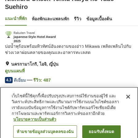
Suehiro
แนะนำที่พัก
ห้องพักและแพลนพัก
รีวิว
ข้อมูลเบื้องต้น
บ่อน้ำพุร้อนพร้อมทิวทัศน์อันงดงามของอ่าว Mikawa เพลิดเพลินไปกับ
ช่วงเวลาผ่อนคลายของคุณและอาหารทะเลสด
นครกามาโกริ, ไอจิ, ญี่ปุ่น
ดูบนแผนที่
ดีเยี่ยม
รีวิว:
487
4.3
เว็บไซต์นี้ใช้คุกกี้เพื่อปรับปรุงประสบการณ์ใช้งานของผู้ใช้ และ
สิ่งอำนวยความสะดวกในที่พัก
วิเคราะห์ประสิทธิภาพและปริมาณการใช้งานบนเว็บไซต์ของเรา
ที่จอดรถ
อ่างหินร้อน
เรายังแบ่งปันข้อมูลการใช้งานไซต์กับพาร์ทเนอร์โซเชียลมีเดีย
สปา/บิวตี้ซาลอน
เลานจ์
การโฆษณาและพาร์ทเนอร์การวิเคราะห์ของเราอีกด้วย
นโยบายความเป็นส่วนตัว
หน้าแรก
ญี่ปุ่น
ไอจิ
นครกามาโกริ
ห้ามขายข้อมูลส่วนบุคคลของฉัน
ยอมรับทั้งหมด
ค้นหาห้องพัก
Nishiura Onsen Tenku Kaiyu no Yado Suehiro