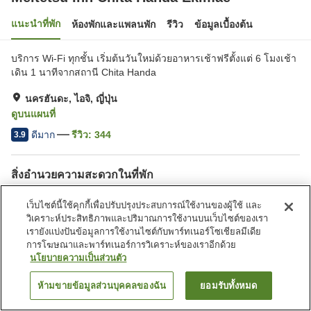
แนะนำที่พัก
ห้องพักและแพลนพัก
รีวิว
ข้อมูลเบื้องต้น
บริการ Wi-Fi ทุกชั้น เริ่มต้นวันใหม่ด้วยอาหารเช้าฟรีตั้งแต่ 6 โมงเช้า
เดิน 1 นาทีจากสถานี Chita Handa
นครฮันดะ, ไอจิ, ญี่ปุ่น
ดูบนแผนที่
ดีมาก
รีวิว:
344
3.9
สิ่งอำนวยความสะดวกในที่พัก
ที่จอดรถ
สปา/บิวตี้ซาลอน
เว็บไซต์นี้ใช้คุกกี้เพื่อปรับปรุงประสบการณ์ใช้งานของผู้ใช้ และ
ตู้จำหน่ายอัตโนมัติ
บริการซักผ้า (มีค่าบริการ)
วิเคราะห์ประสิทธิภาพและปริมาณการใช้งานบนเว็บไซต์ของเรา
เรายังแบ่งปันข้อมูลการใช้งานไซต์กับพาร์ทเนอร์โซเชียลมีเดีย
การโฆษณาและพาร์ทเนอร์การวิเคราะห์ของเราอีกด้วย
หน้าแรก
ญี่ปุ่น
ไอจิ
นครฮันดะ
นโยบายความเป็นส่วนตัว
Meitetsu Inn Chita Handa Ekimae
ห้ามขายข้อมูลส่วนบุคคลของฉัน
ยอมรับทั้งหมด
ค้นหาห้องพัก