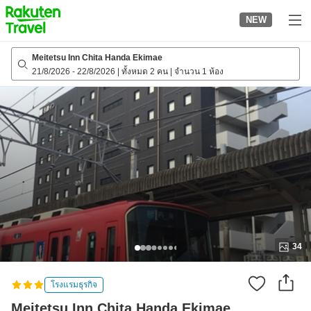
to
NEW
top
page
Meitetsu Inn Chita Handa Ekimae
21/8/2026
-
22/8/2026
|
ทั้งหมด 2 คน
|
จำนวน 1 ห้อง
34
โรงแรมธุรกิจ
Meitetsu Inn Chita Handa Ekimae