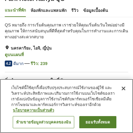
แนะนำที่พัก
ห้องพักและแพลนพัก
รีวิว
ข้อมูลเบื้องต้น
QS หมายถึง การเริ่มต้นคุณภาพ เราช่วยให้คุณเริ่มต้นวันใหม่อย่างมี
คุณภาพ ให้การสนับสนุนที่ดีที่สุดสำหรับคุณในการทำงานและการเดิน
ทางอย่างสะดวกสบาย
นครคาริยะ, ไอจิ, ญี่ปุ่น
ดูบนแผนที่
ดีมาก
รีวิว:
239
4.2
สิ่งอำนวยความสะดวกในที่พัก
เว็บไซต์นี้ใช้คุกกี้เพื่อปรับปรุงประสบการณ์ใช้งานของผู้ใช้ และ
บริการรับส่ง
บริการซักแห้ง
วิเคราะห์ประสิทธิภาพและปริมาณการใช้งานบนเว็บไซต์ของเรา
มุมอิซากายะ
ตู้จำหน่ายอัตโนมัติ
เรายังแบ่งปันข้อมูลการใช้งานไซต์กับพาร์ทเนอร์โซเชียลมีเดีย
การโฆษณาและพาร์ทเนอร์การวิเคราะห์ของเราอีกด้วย
นโยบายความเป็นส่วนตัว
หน้าแรก
ญี่ปุ่น
ไอจิ
นครคาริยะ
Park Hotel Kariya QS
ห้ามขายข้อมูลส่วนบุคคลของฉัน
ยอมรับทั้งหมด
ค้นหาห้องพัก