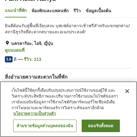
แนะนำที่พัก
ห้องพักและแพลนพัก
รีวิว
ข้อมูลเบื้องต้น
ยินดีต้อนรับสู่พื้นที่เงียบสงบ บุฟเฟ่ต์อาหารเช้าฟรีสำหรับแขกทุกท่าน!
สถานีธุรกิจที่สะดวกสบายและอเนกประสงค์!
นครคาริยะ, ไอจิ, ญี่ปุ่น
ดูบนแผนที่
ดี
รีวิว:
213
3.8
สิ่งอำนวยความสะดวกในที่พัก
ที่จอดรถ
สปา/บิวตี้ซาลอน
เว็บไซต์นี้ใช้คุกกี้เพื่อปรับปรุงประสบการณ์ใช้งานของผู้ใช้ และ
ร้านอาหาร
มุมอาหารว่างมื้อดึก
วิเคราะห์ประสิทธิภาพและปริมาณการใช้งานบนเว็บไซต์ของเรา
เรายังแบ่งปันข้อมูลการใช้งานไซต์กับพาร์ทเนอร์โซเชียลมีเดีย
การโฆษณาและพาร์ทเนอร์การวิเคราะห์ของเราอีกด้วย
หน้าแรก
ญี่ปุ่น
ไอจิ
นครคาริยะ
Park Hotel Kariya
นโยบายความเป็นส่วนตัว
ห้ามขายข้อมูลส่วนบุคคลของฉัน
ยอมรับทั้งหมด
ค้นหาห้องพัก