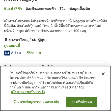
แนะนำที่พัก
ห้องพักและแพลนพัก
รีวิว
ข้อมูลเบื้องต้น
เดินทางโดยรถยนต์ประมาณห้านาทีจากสถานี Nagoya เสน่ห์ของที่พัก
นี้คือห้องพักสไตล์ญี่ปุ่นสมัยใหม่ อีกทั้งมีพื้นที่รับประทานอาหารใหม่
พร้อมด้วยบุฟเฟต์อาหารเช้าอันหลากหลายกว่า 100 เมนู
นครนาโกยะ, ไอจิ, ญี่ปุ่น
ดูบนแผนที่
ดีเยี่ยม
รีวิว:
118
4.4
สิ่งอำนวยความสะดวกในที่พัก
เว็บไซต์นี้ใช้คุกกี้เพื่อปรับปรุงประสบการณ์ใช้งานของผู้ใช้ และ
Wi-Fi
เดินห้านาทีถึงสถานี
วิเคราะห์ประสิทธิภาพและปริมาณการใช้งานบนเว็บไซต์ของเรา
ซาวน่า
ฟิตเนสยิม/ฟิตเนสคลับ
เรายังแบ่งปันข้อมูลการใช้งานไซต์กับพาร์ทเนอร์โซเชียลมีเดีย
การโฆษณาและพาร์ทเนอร์การวิเคราะห์ของเราอีกด้วย
นโยบายความเป็นส่วนตัว
หน้าแรก
ญี่ปุ่น
ไอจิ
นครนาโกยะ
Hilton Nagoya
ห้ามขายข้อมูลส่วนบุคคลของฉัน
ยอมรับทั้งหมด
ค้นหาห้องพัก