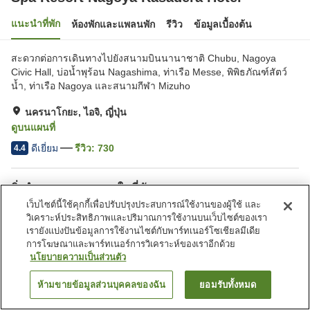
แนะนำที่พัก
ห้องพักและแพลนพัก
รีวิว
ข้อมูลเบื้องต้น
สะดวกต่อการเดินทางไปยังสนามบินนานาชาติ Chubu, Nagoya
Civic Hall, บ่อน้ำพุร้อน Nagashima, ท่าเรือ Messe, พิพิธภัณฑ์สัตว์
น้ำ, ท่าเรือ Nagoya และสนามกีฬา Mizuho
นครนาโกยะ, ไอจิ, ญี่ปุ่น
ดูบนแผนที่
ดีเยี่ยม
รีวิว:
730
4.4
สิ่งอำนวยความสะดวกในที่พัก
เว็บไซต์นี้ใช้คุกกี้เพื่อปรับปรุงประสบการณ์ใช้งานของผู้ใช้ และ
ที่จอดรถ
อ่างน้ำวน
วิเคราะห์ประสิทธิภาพและปริมาณการใช้งานบนเว็บไซต์ของเรา
ซาวน่า
ฟิตเนสยิม/ฟิตเนสคลับ
เรายังแบ่งปันข้อมูลการใช้งานไซต์กับพาร์ทเนอร์โซเชียลมีเดีย
การโฆษณาและพาร์ทเนอร์การวิเคราะห์ของเราอีกด้วย
นโยบายความเป็นส่วนตัว
หน้าแรก
ญี่ปุ่น
ไอจิ
นครนาโกยะ
Spa Resort Nagoya Kasadera Hotel
ห้ามขายข้อมูลส่วนบุคคลของฉัน
ยอมรับทั้งหมด
ค้นหาห้องพัก