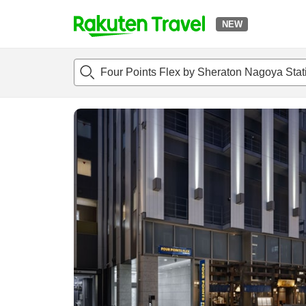
NEW
t
แนะนำที่พัก
ห้องพักและแพลนพัก
รีวิว
ไฮไลต์
สิ่่งอำนวยค
o
p
P
a
g
e
_
s
e
a
r
c
h