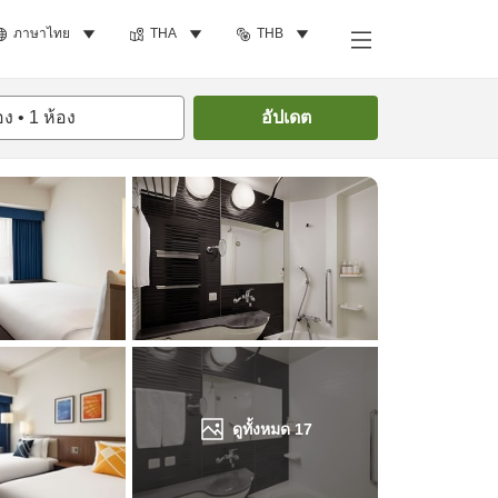
ภาษาไทย
THA
THB
ค้นหาห้องพัก
อง
•
1
ห้อง
อัปเดต
ดูทั้งหมด
17