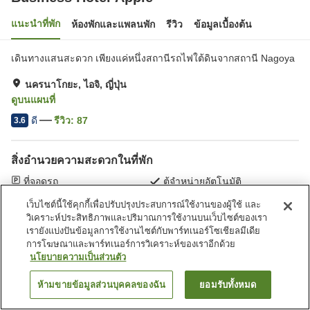
แนะนำที่พัก
ห้องพักและแพลนพัก
รีวิว
ข้อมูลเบื้องต้น
เดินทางแสนสะดวก เพียงแค่หนึ่งสถานีรถไฟใต้ดินจากสถานี Nagoya
นครนาโกยะ, ไอจิ, ญี่ปุ่น
ดูบนแผนที่
ดี
รีวิว:
87
3.6
สิ่งอำนวยความสะดวกในที่พัก
ที่จอดรถ
ตู้จำหน่ายอัตโนมัติ
บริการซักผ้า (มีค่าบริการ)
บริการส่งสินค้า
เว็บไซต์นี้ใช้คุกกี้เพื่อปรับปรุงประสบการณ์ใช้งานของผู้ใช้ และ
วิเคราะห์ประสิทธิภาพและปริมาณการใช้งานบนเว็บไซต์ของเรา
เรายังแบ่งปันข้อมูลการใช้งานไซต์กับพาร์ทเนอร์โซเชียลมีเดีย
หน้าแรก
ญี่ปุ่น
ไอจิ
นครนาโกยะ
Business Hotel Apple
การโฆษณาและพาร์ทเนอร์การวิเคราะห์ของเราอีกด้วย
นโยบายความเป็นส่วนตัว
ห้ามขายข้อมูลส่วนบุคคลของฉัน
ยอมรับทั้งหมด
ค้นหาห้องพัก