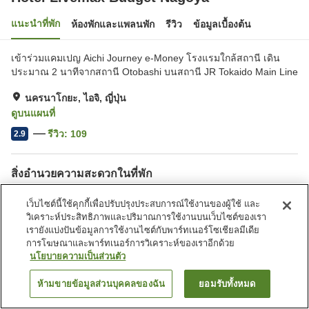
แนะนำที่พัก
ห้องพักและแพลนพัก
รีวิว
ข้อมูลเบื้องต้น
เข้าร่วมแคมเปญ Aichi Journey e-Money โรงแรมใกล้สถานี เดิน
ประมาณ 2 นาทีจากสถานี Otobashi บนสถานี JR Tokaido Main Line
นครนาโกยะ, ไอจิ, ญี่ปุ่น
ดูบนแผนที่
รีวิว:
109
2.9
สิ่งอำนวยความสะดวกในที่พัก
ตู้จำหน่ายอัตโนมัติ
บริการซักผ้า (มีค่าบริการ)
เว็บไซต์นี้ใช้คุกกี้เพื่อปรับปรุงประสบการณ์ใช้งานของผู้ใช้ และ
วิเคราะห์ประสิทธิภาพและปริมาณการใช้งานบนเว็บไซต์ของเรา
หน้าแรก
ญี่ปุ่น
ไอจิ
นครนาโกยะ
เรายังแบ่งปันข้อมูลการใช้งานไซต์กับพาร์ทเนอร์โซเชียลมีเดีย
Hotel Livemax Budget Nagoya
การโฆษณาและพาร์ทเนอร์การวิเคราะห์ของเราอีกด้วย
นโยบายความเป็นส่วนตัว
ห้ามขายข้อมูลส่วนบุคคลของฉัน
ยอมรับทั้งหมด
ค้นหาห้องพัก