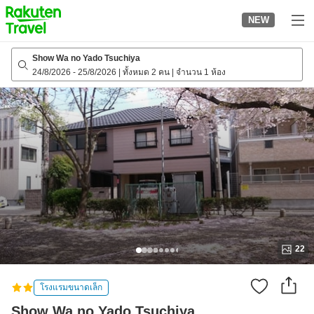
to
NEW
top
page
Show Wa no Yado Tsuchiya
24/8/2026
-
25/8/2026
|
ทั้งหมด 2 คน
|
จำนวน 1 ห้อง
22
โรงแรมขนาดเล็ก
Show Wa no Yado Tsuchiya