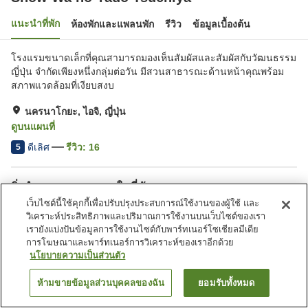
แนะนำที่พัก
ห้องพักและแพลนพัก
รีวิว
ข้อมูลเบื้องต้น
โรงแรมขนาดเล็กที่คุณสามารถมองเห็นสัมผัสและสัมผัสกับวัฒนธรรม
ญี่ปุ่น จำกัดเพียงหนึ่งกลุ่มต่อวัน มีสวนสาธารณะด้านหน้าคุณพร้อม
สภาพแวดล้อมที่เงียบสงบ
นครนาโกยะ, ไอจิ, ญี่ปุ่น
ดูบนแผนที่
ดีเลิศ
รีวิว:
16
5
สิ่งอำนวยความสะดวกในที่พัก
เว็บไซต์นี้ใช้คุกกี้เพื่อปรับปรุงประสบการณ์ใช้งานของผู้ใช้ และ
ที่จอดรถ
ครัวส่วนกลาง
วิเคราะห์ประสิทธิภาพและปริมาณการใช้งานบนเว็บไซต์ของเรา
เรายังแบ่งปันข้อมูลการใช้งานไซต์กับพาร์ทเนอร์โซเชียลมีเดีย
การโฆษณาและพาร์ทเนอร์การวิเคราะห์ของเราอีกด้วย
หน้าแรก
ญี่ปุ่น
ไอจิ
นครนาโกยะ
Show Wa no Yado Tsuchiya
นโยบายความเป็นส่วนตัว
ห้ามขายข้อมูลส่วนบุคคลของฉัน
ยอมรับทั้งหมด
ค้นหาห้องพัก