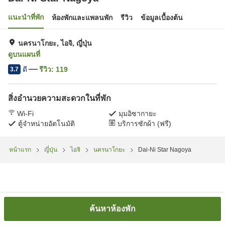
แนะนำที่พัก
ห้องพักและแพลนพัก
รีวิว
ข้อมูลเบื้องต้น
นครนาโกยะ, ไอจิ, ญี่ปุ่น
ดูบนแผนที่
ดี
รีวิว:
119
3.7
สิ่งอำนวยความสะดวกในที่พัก
Wi-Fi
มุมอิซากายะ
ตู้จำหน่ายอัตโนมัติ
บริการซักผ้า (ฟรี)
หน้าแรก
ญี่ปุ่น
ไอจิ
นครนาโกยะ
Dai-Ni Star Nagoya
ค้นหาห้องพัก