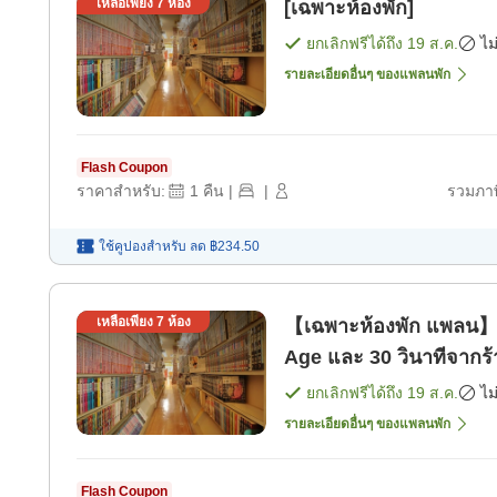
เหลือเพียง
7
ห้อง
[เฉพาะห้องพัก]
ยกเลิกฟรีได้ถึง
19 ส.ค.
ไม
รายละเอียดอื่นๆ ของแพลนพัก
Flash Coupon
ราคาสำหรับ:
1
คืน
|
|
รวมภาษ
ใช้คูปองสำหรับ
ลด
฿234.50
เหลือเพียง
7
ห้อง
【เฉพาะห้องพัก แพลน】เด
Age และ 30 วินาทีจากร้
เที่ยว!【มีที่จอดรถครบค
ยกเลิกฟรีได้ถึง
19 ส.ค.
ไม
รายละเอียดอื่นๆ ของแพลนพัก
Flash Coupon