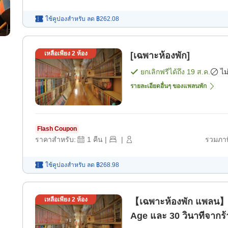
ใช้คูปองสำหรับ
ลด
฿262.08
เหลือเพียง
2
ห้อง
[เฉพาะห้องพัก]
ยกเลิกฟรีได้ถึง
19 ส.ค.
ไม
รายละเอียดอื่นๆ ของแพลนพัก
Flash Coupon
ราคาสำหรับ:
1
คืน
|
|
รวมภาษ
ใช้คูปองสำหรับ
ลด
฿268.98
เหลือเพียง
2
ห้อง
【เฉพาะห้องพัก แพลน】เด
Age และ 30 วินาทีจากร้