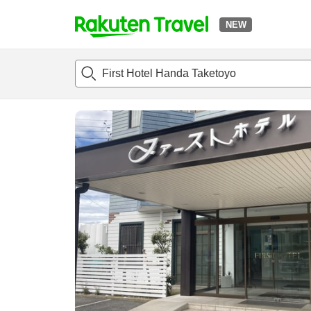
NEW
t
แนะนำที่พัก
ห้องพักและแพลนพัก
รีวิว
สิ่่งอำนวยความสะด
o
p
P
a
g
e
_
s
e
a
r
c
h