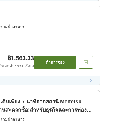
่รวมมื้ออาหาร
฿1,563.33
ทำการจอง
ีและค่าธรรมเนียม
ินเพียง 7 นาทีจากสถานี Meitetsu
านสะดวกซื้อ!สำหรับธุรกิจและการท่อง
รัน】 [เฉพาะห้องพัก]
่รวมมื้ออาหาร