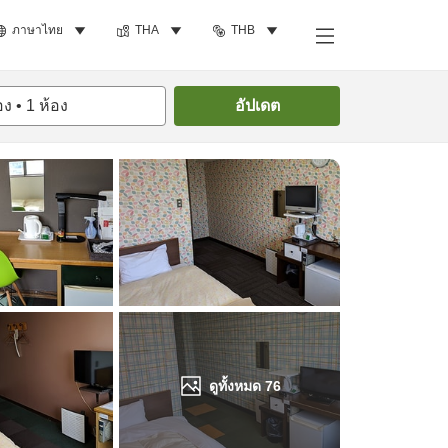
ภาษาไทย
THA
THB
ค้นหาห้องพัก
อง
•
1
ห้อง
อัปเดต
ดูทั้งหมด
76