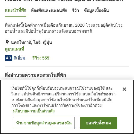
แนะนำที่พัก
ห้องพักและแพลนพัก
รีวิว
ข้อมูลเบื้องต้น
ที่พักแห่งนี้เปิดทำการเมื่อเดือนกันยายน 2020 โรงแรมอยู่ติดกับโรง
อาบน้ำและมีบ่อน้ำพุร้อนกลางแจ้งแบบธรรมชาติ
นครโทกาอิ, ไอจิ, ญี่ปุ่น
ดูบนแผนที่
ดีเยี่ยม
รีวิว:
555
4.3
สิ่งอำนวยความสะดวกในที่พัก
ที่จอดรถ
ซาวน่า
เว็บไซต์นี้ใช้คุกกี้เพื่อปรับปรุงประสบการณ์ใช้งานของผู้ใช้ และ
สปา/บิวตี้ซาลอน
ตู้จำหน่ายอัตโนมัติ
วิเคราะห์ประสิทธิภาพและปริมาณการใช้งานบนเว็บไซต์ของเรา
เรายังแบ่งปันข้อมูลการใช้งานไซต์กับพาร์ทเนอร์โซเชียลมีเดีย
การโฆษณาและพาร์ทเนอร์การวิเคราะห์ของเราอีกด้วย
หน้าแรก
ญี่ปุ่น
ไอจิ
นครโทกาอิ
นโยบายความเป็นส่วนตัว
Route Inn Grantia Tokai Spa & Relaxation
ห้ามขายข้อมูลส่วนบุคคลของฉัน
ยอมรับทั้งหมด
ค้นหาห้องพัก