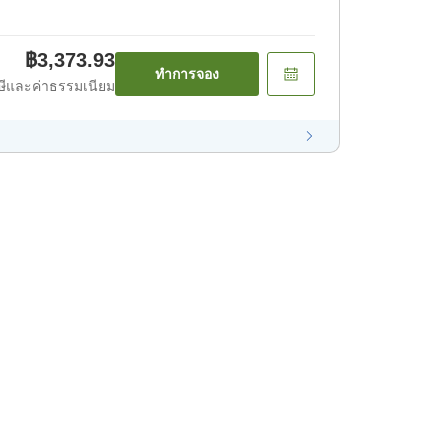
฿3,373.93
ทำการจอง
ีและค่าธรรมเนียม