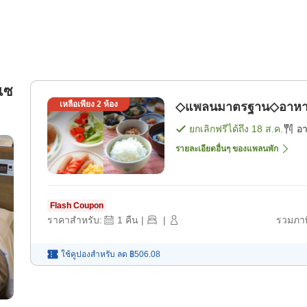
่เซ
เหลือเพียง
2
ห้อง
◇แพลนมาตรฐาน◇อาหารเช
ยกเลิกฟรีได้ถึง
18 ส.ค.
อ
รายละเอียดอื่นๆ ของแพลนพัก
Flash Coupon
ราคาสำหรับ:
1
คืน
|
|
รวมภาษ
ใช้คูปองสำหรับ
ลด
฿506.08