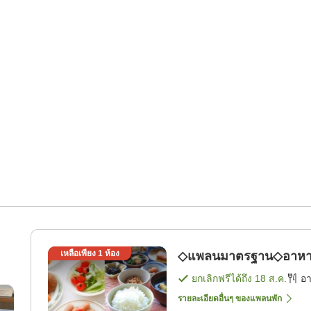
เหลือเพียง
1
ห้อง
◇แพลนมาตรฐาน◇อาหารเช
ยกเลิกฟรีได้ถึง
18 ส.ค.
อ
รายละเอียดอื่นๆ ของแพลนพัก