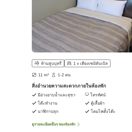
ห้ามสูบบุหรี่
1 x เตียงเซมิดับเบิล
11 m²
1-2 คน
สิ่งอำนวยความสะดวกภายในห้องพัก
มีอ่างอาบน้ำและสุขา
โทรทัศน์
โต๊ะทำงาน
ตู้เสื้อผ้า
นาฬิกาปลุก
โคมไฟตั้งโต๊ะ
ดูรายละเอียดอื่นๆ ของห้องพัก