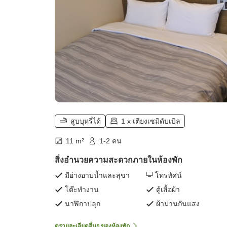
สูบบุหรี่ได้
1 x เตียงเซมิดับเบิล
11 m²
1-2 คน
สิ่งอำนวยความสะดวกภายในห้องพัก
มีอ่างอาบน้ำและสุขา
โทรทัศน์
โต๊ะทำงาน
ตู้เสื้อผ้า
นาฬิกาปลุก
ผ้าม่านกันแสง
ดูรายละเอียดอื่นๆ ของห้องพัก