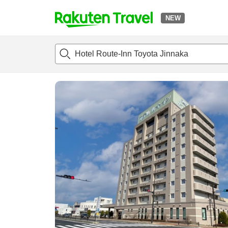
NEW
t
แนะนำที่พัก
ห้องพักและแพลนพัก
รีวิว
ไฮไลต์
สิ่่งอำนวยค
o
p
P
a
g
e
_
s
e
a
r
c
h