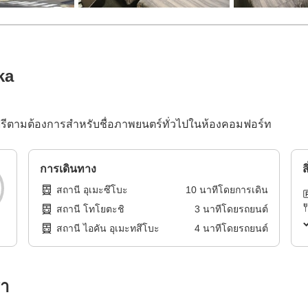
ka
ฟรีตามต้องการสำหรับชื่อภาพยนตร์ทั่วไปในห้องคอมฟอร์ท
การเดินทาง
ส
สถานี อุเมะซึโบะ
10
นาทีโดย
การเดิน
สถานี โทโยตะชิ
3
นาทีโดย
รถยนต์
สถานี ไอคัน อุเมะทสึโบะ
4
นาทีโดย
รถยนต์
รา