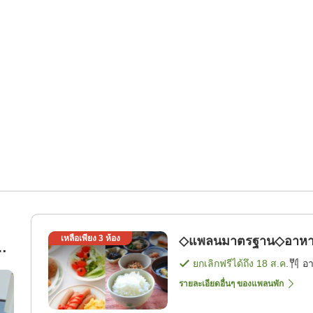
เหลือเพียง
3
ห้อง
◇แพลนมาตรฐาน◇อาหารเช
ยกเลิกฟรีได้ถึง
18 ส.ค.
อ
รายละเอียดอื่นๆ ของแพลนพัก