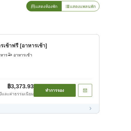
แสดงห้องพัก
แสดงแพลนพัก
้าฟรี [อาหารเช้า]
าหาร
อาหารเช้า
฿3,373.93
ทำการจอง
ีและค่าธรรมเนียม