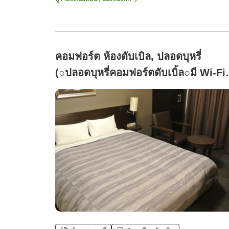
คอมฟอร์ต ห้องดับเบิล, ปลอดบุหรี่
(○ปลอดบุหรี่คอมฟอร์ตดับเบิ้ล○มี Wi-Fi
ครบครัน)