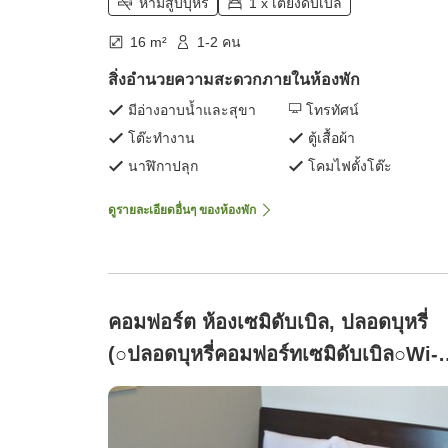
ห้ามสูบบุหรี่
1 x เตียงดับเบิล
16 m²
1-2 คน
สิ่งอำนวยความสะดวกภายในห้องพัก
มีอ่างอาบน้ำและสุขา
โทรทัศน์
โต๊ะทำงาน
ตู้เสื้อผ้า
นาฬิกาปลุก
โคมไฟตั้งโต๊ะ
ดูรายละเอียดอื่นๆ ของห้องพัก
คอมฟอร์ต ห้องเซมิดับเบิล, ปลอดบุหรี่
(○ปลอดบุหรี่คอมฟอร์ทเซมิดับเบิล○Wi-
Fiครบครัน)