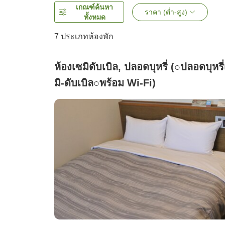
เกณฑ์ค้นหา
ราคา (ต่ำ-สูง)
ทั้งหมด
7
ประเภทห้องพัก
ห้องเซมิดับเบิล, ปลอดบุหรี่ (○ปลอดบุหรี
มิ-ดับเบิล○พร้อม Wi-Fi)