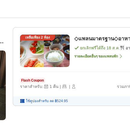
เหลือเพียง
2
ห้อง
◇แพลนมาตรฐาน◇อาหารเช
ยกเลิกฟรีได้ถึง
18 ส.ค.
อ
รายละเอียดอื่นๆ ของแพลนพัก
Flash Coupon
ราคาสำหรับ:
1
คืน
|
|
รวมภาษ
ใช้คูปองสำหรับ
ลด
฿524.95