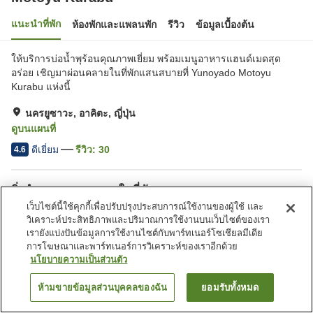
แนะนำที่พัก
ห้องพักและแพลนพัก
รีวิว
ข้อมูลเบื้องต้น
ให้บริการบ่อน้ำพุร้อนคุณภาพเยี่ยม พร้อมเมนูอาหารแฮนด์เมดสุด
อร่อย เชิญมาผ่อนคลายในที่พักแสนสบายที่ Yunoyado Motoyu
Kurabu แห่งนี้
นครยูซาวะ, อาคิตะ, ญี่ปุ่น
ดูบนแผนที่
ดีเยี่ยม
รีวิว:
30
4.6
สิ่งอำนวยความสะดวกในที่พัก
เว็บไซต์นี้ใช้คุกกี้เพื่อปรับปรุงประสบการณ์ใช้งานของผู้ใช้ และ
ที่จอดรถ
ตู้จำหน่ายอัตโนมัติ
วิเคราะห์ประสิทธิภาพและปริมาณการใช้งานบนเว็บไซต์ของเรา
ห้องอาบน้ำเปิดโล่ง (มีบ่อน้ำพุ
ห้องอาบน้ำใหญ่
เรายังแบ่งปันข้อมูลการใช้งานไซต์กับพาร์ทเนอร์โซเชียลมีเดีย
ร้อน)
การโฆษณาและพาร์ทเนอร์การวิเคราะห์ของเราอีกด้วย
นโยบายความเป็นส่วนตัว
หน้าแรก
ญี่ปุ่น
อาคิตะ
นครยูซาวะ
Motoyu Kurabu
ห้ามขายข้อมูลส่วนบุคคลของฉัน
ยอมรับทั้งหมด
ค้นหาห้องพัก