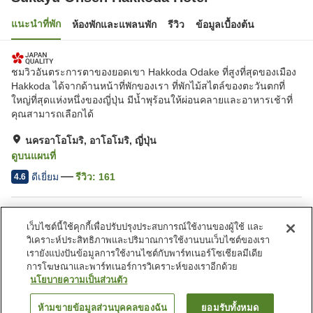
แนะนำที่พัก
ห้องพักและแพลนพัก
รีวิว
ข้อมูลเบื้องต้น
ชมวิวอันตระการตาของยอดเขา Hakkoda Odake ที่สูงที่สุดของเมือง
Hakkoda ได้จากด้านหน้าที่พักของเรา ที่พักไม้สไตล์ของตะวันตกที่
ใหญ่ที่สุดแห่งหนึ่งของญี่ปุ่น มีน้ำพุร้อนให้ผ่อนคลายและอาหารเช้าที่
คุณสามารถเลือกได้
นครอาโอโมริ, อาโอโมริ, ญี่ปุ่น
ดูบนแผนที่
ดีเยี่ยม
รีวิว:
161
4.6
สิ่งอำนวยความสะดวกในที่พัก
เว็บไซต์นี้ใช้คุกกี้เพื่อปรับปรุงประสบการณ์ใช้งานของผู้ใช้ และ
บริการรับ-ส่งสถานี
บริการรับฝากสัมภาระ
วิเคราะห์ประสิทธิภาพและปริมาณการใช้งานบนเว็บไซต์ของเรา
บริการตู้นิรภัย (ที่แผนก
บริการส่งสินค้า
เรายังแบ่งปันข้อมูลการใช้งานไซต์กับพาร์ทเนอร์โซเชียลมีเดีย
ต้อนรับ)
การโฆษณาและพาร์ทเนอร์การวิเคราะห์ของเราอีกด้วย
นโยบายความเป็นส่วนตัว
หน้าแรก
ญี่ปุ่น
อาโอโมริ
นครอาโอโมริ
ห้ามขายข้อมูลส่วนบุคคลของฉัน
ยอมรับทั้งหมด
ค้นหาห้องพัก