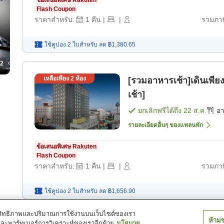
Flash Coupon
ราคาสำหรับ:
1
คืน
|
|
รวมภาษ
ใช้คูปอง 2 ใบสำหรับ
ลด
฿1,380.65
2
เหลือเพียง
2
ห้อง
[รวมอาหารเช้า]เดินเพีย
เช้า]
ยกเลิกฟรีได้ถึง
22 ส.ค.
อ
รายละเอียดอื่นๆ ของแพลนพัก
ข้อเสนอพิเศษ Rakuten
Flash Coupon
ราคาสำหรับ:
1
คืน
|
|
รวมภาษ
ใช้คูปอง 2 ใบสำหรับ
ลด
฿1,656.90
์ประสิทธิภาพและปริมาณการใช้งานบนเว็บไซต์ของเรา
ห้าม
และพาร์ทเนอร์การวิเคราะห์ของเราอีกด้วย
นโยบาย