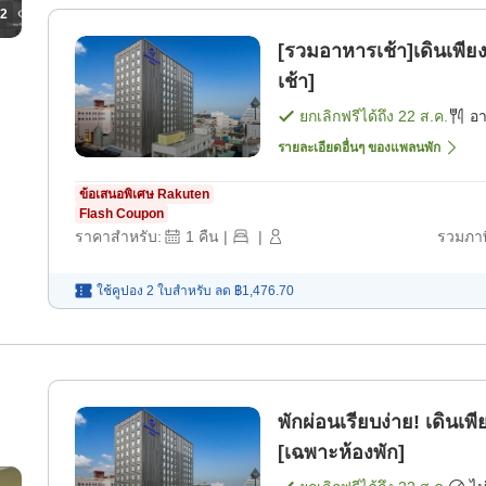
2
[รวมอาหารเช้า]เดินเพีย
เช้า]
ยกเลิกฟรีได้ถึง
22 ส.ค.
อ
รายละเอียดอื่นๆ ของแพลนพัก
ข้อเสนอพิเศษ Rakuten
Flash Coupon
ราคาสำหรับ:
1
คืน
|
|
รวมภาษ
ใช้คูปอง 2 ใบสำหรับ
ลด
฿1,476.70
พักผ่อนเรียบง่าย! เดินเ
[เฉพาะห้องพัก]