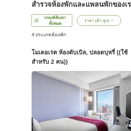
สำรวจห้องพักและแพลนพักของเ
เกณฑ์ค้นหา
ราคา (ต่ำ-สูง)
ทั้งหมด
4
ประเภทห้องพัก
โมเดอเรต ห้องดับเบิล, ปลอดบุหรี่ ((ใช้
สำหรับ 2 คน))