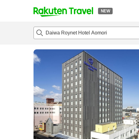
NEW
t
แนะนำที่พัก
ห้องพักและแพลนพัก
รีวิว
สิ่่งอำนวยความสะด
o
p
P
a
g
e
_
s
e
a
r
c
h