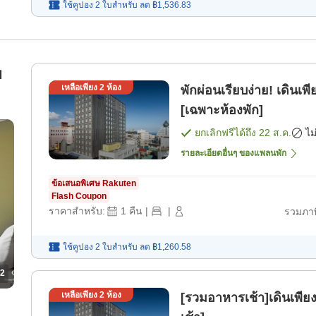
ใช้คูปอง 2 ใบสำหรับ
ลด
฿1,536.83
บ
เหลือเพียง
2
ห้อง
พักผ่อนเรียบง่าย! เดินเ
[เฉพาะห้องพัก]
ยกเลิกฟรีได้ถึง
22 ส.ค.
ไม
รายละเอียดอื่นๆ ของแพลนพัก
ข้อเสนอพิเศษ Rakuten
Flash Coupon
ราคาสำหรับ:
1
คืน
|
|
รวมภาษ
ใช้คูปอง 2 ใบสำหรับ
ลด
฿1,260.58
2
เหลือเพียง
2
ห้อง
[รวมอาหารเช้า]เดินเพีย