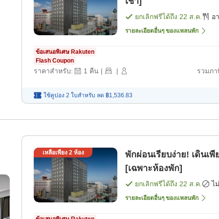
เช้า]
ยกเลิกฟรีได้ถึง
22 ส.ค.
อ
รายละเอียดอื่นๆ ของแพลนพัก
ข้อเสนอพิเศษ Rakuten
Flash Coupon
ราคาสำหรับ:
1
คืน
|
|
รวมภาษ
ใช้คูปอง 2 ใบสำหรับ
ลด
฿1,536.83
เหลือเพียง
2
ห้อง
พักผ่อนเรียบง่าย! เดินเ
[เฉพาะห้องพัก]
ยกเลิกฟรีได้ถึง
22 ส.ค.
ไม
รายละเอียดอื่นๆ ของแพลนพัก
ข้อเสนอพิเศษ Rakuten