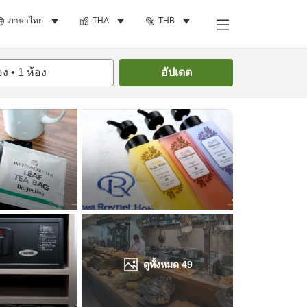
ภาษาไทย
THA
THB
ค้นหาห้องพัก
อง
•
1
ห้อง
อัปเดต
ดูทั้งหมด
49