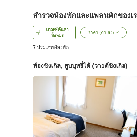
สำรวจห้องพักและแพลนพักของเ
เกณฑ์ค้นหา
ราคา (ต่ำ-สูง)
ทั้งหมด
7
ประเภทห้องพัก
ห้องซิงเกิล, สูบบุหรี่ได้ (วายด์ซิงเกิล)