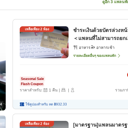
ดูอีก
3
แพลนพั
เหลือเพียง
2
ห้อง
ชำระเงินด้วยบัตรล่วงหน
＜แพลนที่ไม่สามารถยกเล
อาหาร
อาหารเช้า
รายละเอียดอื่นๆ ของแพลนพัก
Seasonal Sale
Flash Coupon
ราคาสำหรับ:
1
คืน
|
|
รวมภาษ
4
ใช้คูปองสำหรับ
ลด
฿932.33
เหลือเพียง
2
ห้อง
[มาตรฐาน]แพลนมาตรฐาน