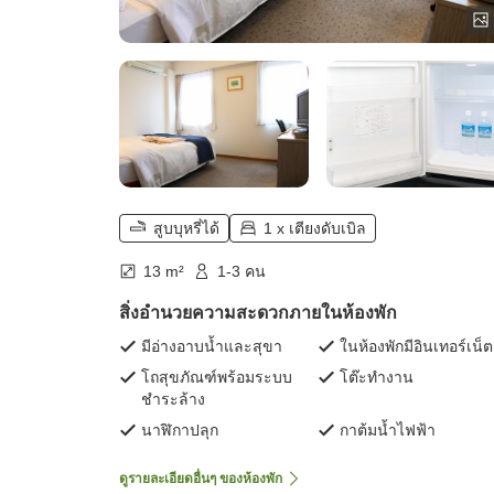
สูบบุหรี่ได้
1 x เตียงดับเบิล
13 m²
1-3 คน
สิ่งอำนวยความสะดวกภายในห้องพัก
มีอ่างอาบน้ำและสุขา
ในห้องพักมีอินเทอร์เน็ต
โถสุขภัณฑ์พร้อมระบบ
โต๊ะทำงาน
ชำระล้าง
นาฬิกาปลุก
กาต้มน้ำไฟฟ้า
ดูรายละเอียดอื่นๆ ของห้องพัก