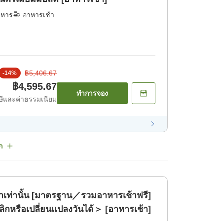
าหาร
อาหารเช้า
฿5,406.67
-
14
%
฿4,595.67
ทำการจอง
ีและค่าธรรมเนียม
ก
้าเท่านั้น [มาตรฐาน／รวมอาหารเช้าฟรี]
ิกหรือเปลี่ยนแปลงวันได้＞ [อาหารเช้า]