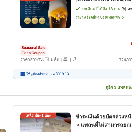
ยกเลิกฟรีได้ถึง
18 ส.ค.
อ
รายละเอียดอื่นๆ ของแพลนพัก
Seasonal Sale
Flash Coupon
ราคาสำหรับ:
1
คืน
|
|
รวมภาษ
ใช้คูปองสำหรับ
ลด
฿919.13
ดูอีก
3
แพลนพั
เหลือเพียง
1
ห้อง
ชำระเงินด้วยบัตรล่วงหน
＜แพลนที่ไม่สามารถยกเล