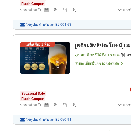
Flash Coupon
ราคาสำหรับ:
1
คืน
|
|
รวมภาษ
ใช้คูปองสำหรับ
ลด
฿1,004.63
เหลือเพียง
1
ห้อง
[พร้อมสิทธิประโยชน์]แผน
ยกเลิกฟรีได้ถึง
18 ส.ค.
อ
รายละเอียดอื่นๆ ของแพลนพัก
Seasonal Sale
Flash Coupon
ราคาสำหรับ:
1
คืน
|
|
รวมภาษ
ใช้คูปองสำหรับ
ลด
฿1,050.94