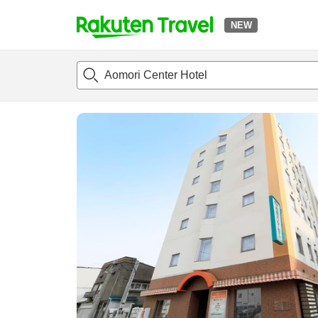
NEW
t
แนะนำที่พัก
ห้องพักและแพลนพัก
รีวิว
สิ่่งอำนวยความสะด
o
p
P
a
g
e
_
s
e
a
r
c
h