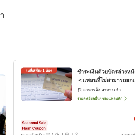
รา
เหลือเพียง
1
ห้อง
ชำระเงินด้วยบัตรล่วงหน
＜แพลนที่ไม่สามารถยกเล
อาหาร
อาหารเช้า
รายละเอียดอื่นๆ ของแพลนพัก
Seasonal Sale
Flash Coupon
ราคาสำหรับ:
1
คืน
|
|
รวมภาษ