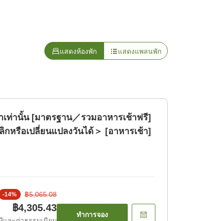
แสดงห้องพัก
แสดงแพลนพัก
้าเท่านั้น [มาตรฐาน／รวมอาหารเช้าฟรี]
ิกหรือเปลี่ยนแปลงวันได้＞ [อาหารเช้า]
฿5,065.08
-
14
%
฿4,305.43
ทำการจอง
ีและค่าธรรมเนียม