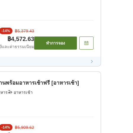
฿5,379.43
-
14
%
฿4,572.63
ทำการจอง
ีและค่าธรรมเนียม
พร้อมอาหารเช้าฟรี [อาหารเช้า]
าหาร
อาหารเช้า
฿5,909.62
-
14
%