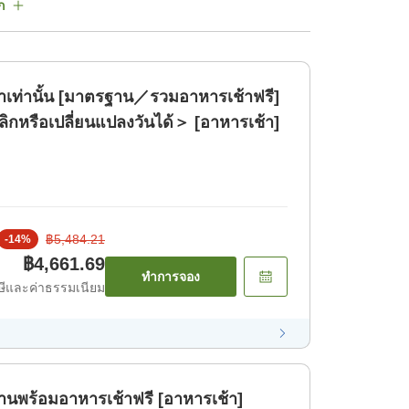
ก
้าเท่านั้น [มาตรฐาน／รวมอาหารเช้าฟรี]
ิกหรือเปลี่ยนแปลงวันได้＞ [อาหารเช้า]
฿5,484.21
-
14
%
฿4,661.69
ทำการจอง
ีและค่าธรรมเนียม
พร้อมอาหารเช้าฟรี [อาหารเช้า]