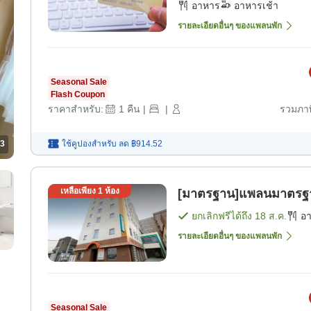
อาหาร
อาหารเช้า
รายละเอียดอื่นๆ ของแพลนพัก
Seasonal Sale
Flash Coupon
ราคาสำหรับ:
1
คืน
|
|
รวมภาษ
3
ใช้คูปองสำหรับ
ลด
฿914.52
เหลือเพียง
1
ห้อง
[มาตรฐาน]แพลนมาตรฐาน
ยกเลิกฟรีได้ถึง
18 ส.ค.
อ
รายละเอียดอื่นๆ ของแพลนพัก
Seasonal Sale