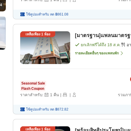
4
ใช้คูปองสำหรับ
ลด
฿861.08
เหลือเพียง
1
ห้อง
[มาตรฐาน]แพลนมาตรฐาน
ยกเลิกฟรีได้ถึง
18 ส.ค.
อ
รายละเอียดอื่นๆ ของแพลนพัก
Seasonal Sale
Flash Coupon
ราคาสำหรับ:
1
คืน
|
|
รวมภาษ
ใช้คูปองสำหรับ
ลด
฿872.82
เหลือเพียง
1
ห้อง
[พร้อมสิทธิประโยชน์]แผน