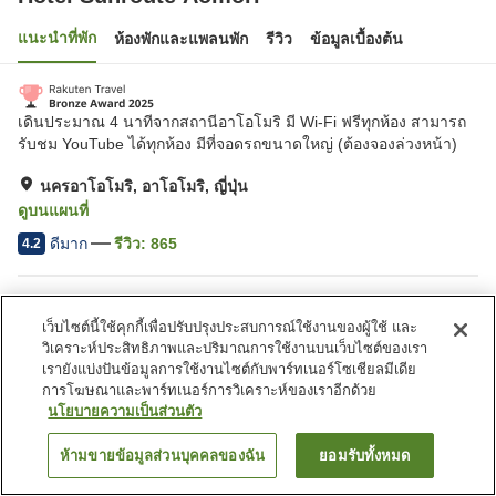
แนะนำที่พัก
ห้องพักและแพลนพัก
รีวิว
ข้อมูลเบื้องต้น
เดินประมาณ 4 นาทีจากสถานีอาโอโมริ มี Wi-Fi ฟรีทุกห้อง สามารถ
รับชม YouTube ได้ทุกห้อง มีที่จอดรถขนาดใหญ่ (ต้องจองล่วงหน้า)
นครอาโอโมริ, อาโอโมริ, ญี่ปุ่น
ดูบนแผนที่
ดีมาก
รีวิว:
865
4.2
สิ่งอำนวยความสะดวกในที่พัก
เว็บไซต์นี้ใช้คุกกี้เพื่อปรับปรุงประสบการณ์ใช้งานของผู้ใช้ และ
Wi-Fi
ร้านอาหาร
วิเคราะห์ประสิทธิภาพและปริมาณการใช้งานบนเว็บไซต์ของเรา
มีพื้นที่สำหรับสูบบุหรี่
ตู้จำหน่ายอัตโนมัติ
เรายังแบ่งปันข้อมูลการใช้งานไซต์กับพาร์ทเนอร์โซเชียลมีเดีย
การโฆษณาและพาร์ทเนอร์การวิเคราะห์ของเราอีกด้วย
นโยบายความเป็นส่วนตัว
หน้าแรก
ญี่ปุ่น
อาโอโมริ
นครอาโอโมริ
Hotel Sunroute Aomori
ห้ามขายข้อมูลส่วนบุคคลของฉัน
ยอมรับทั้งหมด
ค้นหาห้องพัก