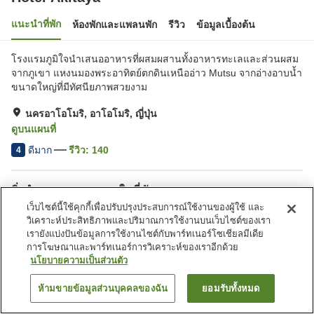
แนะนำที่พัก
ห้องพักและแพลนพัก
รีวิว
ข้อมูลเบื้องต้น
โรงแรมภูมิใจนำเสนออาหารที่ผสมผสานทั้งอาหารทะเลและส่วนผสม
จากภูเขา แหงนมองพระอาทิตย์ตกดินเหนืออ่าว Mutsu จากอ่างอาบน้ำ
ขนาดใหญ่ที่มีทัศนียภาพสวยงาม
นครอาโอโมริ, อาโอโมริ, ญี่ปุ่น
ดูบนแผนที่
ดีมาก
รีวิว:
140
4
สิ่งอำนวยความสะดวกในที่พัก
เว็บไซต์นี้ใช้คุกกี้เพื่อปรับปรุงประสบการณ์ใช้งานของผู้ใช้ และ
Wi-Fi
เดินห้านาทีถึงสถานี
วิเคราะห์ประสิทธิภาพและปริมาณการใช้งานบนเว็บไซต์ของเรา
เลานจ์
มีพื้นที่สำหรับสูบบุหรี่
เรายังแบ่งปันข้อมูลการใช้งานไซต์กับพาร์ทเนอร์โซเชียลมีเดีย
การโฆษณาและพาร์ทเนอร์การวิเคราะห์ของเราอีกด้วย
นโยบายความเป็นส่วนตัว
หน้าแรก
ญี่ปุ่น
อาโอโมริ
นครอาโอโมริ
Hotel Akitaya
ห้ามขายข้อมูลส่วนบุคคลของฉัน
ยอมรับทั้งหมด
ค้นหาห้องพัก