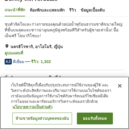
แนะนำที่พัก
ห้องพักและแพลนพัก
รีวิว
ข้อมูลเบื้องต้น
ชุบตัวจิตใจและร่างกายของคุณด้วยบ่อน้ำพุร้อนธรรมชาติขนาดใหญ่
ที่ชั้นบนสุดและซาวน่าอุณหภูมิสูงพร้อมทีวีสำหรับผู้ชายเท่านั้น! มื้อ
เย็นฟรี โยนากิโซบะ!
นครฮิโรซากิ, อาโอโมริ, ญี่ปุ่น
ดูบนแผนที่
ดีเยี่ยม
รีวิว:
1,302
4.3
สิ่งอำนวยความสะดวกในที่พัก
เว็บไซต์นี้ใช้คุกกี้เพื่อปรับปรุงประสบการณ์ใช้งานของผู้ใช้ และ
ที่จอดรถ
ซาวน่า
วิเคราะห์ประสิทธิภาพและปริมาณการใช้งานบนเว็บไซต์ของเรา
สปา/บิวตี้ซาลอน
ร้านอาหาร
เรายังแบ่งปันข้อมูลการใช้งานไซต์กับพาร์ทเนอร์โซเชียลมีเดีย
การโฆษณาและพาร์ทเนอร์การวิเคราะห์ของเราอีกด้วย
นโยบายความเป็นส่วนตัว
หน้าแรก
ญี่ปุ่น
อาโอโมริ
นครฮิโรซากิ
Dormy Inn Hirosaki
ห้ามขายข้อมูลส่วนบุคคลของฉัน
ยอมรับทั้งหมด
ค้นหาห้องพัก