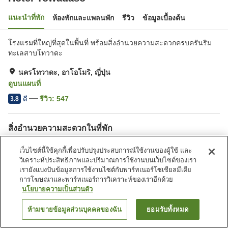
แนะนำที่พัก
ห้องพักและแพลนพัก
รีวิว
ข้อมูลเบื้องต้น
โรงแรมที่ใหญ่ที่สุดในพื้นที่ พร้อมสิ่งอำนวยความสะดวกครบครันริม
ทะเลสาบโทวาดะ
นครโทวาดะ, อาโอโมริ, ญี่ปุ่น
ดูบนแผนที่
ดี
รีวิว:
547
3.8
สิ่งอำนวยความสะดวกในที่พัก
ที่จอดรถ
สปา/บิวตี้ซาลอน
เว็บไซต์นี้ใช้คุกกี้เพื่อปรับปรุงประสบการณ์ใช้งานของผู้ใช้ และ
เลานจ์
บาร์
วิเคราะห์ประสิทธิภาพและปริมาณการใช้งานบนเว็บไซต์ของเรา
เรายังแบ่งปันข้อมูลการใช้งานไซต์กับพาร์ทเนอร์โซเชียลมีเดีย
การโฆษณาและพาร์ทเนอร์การวิเคราะห์ของเราอีกด้วย
หน้าแรก
ญี่ปุ่น
อาโอโมริ
นครโทวาดะ
Hotel Towadaso
นโยบายความเป็นส่วนตัว
ห้ามขายข้อมูลส่วนบุคคลของฉัน
ยอมรับทั้งหมด
ค้นหาห้องพัก