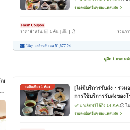
รายละเอียดอื่นๆ ของแพลนพัก
Flash Coupon
ราคาสำหรับ:
1
คืน
|
|
รวมภาษ
ใช้คูปองสำหรับ
ลด
฿1,677.24
ดูอีก
1
แพลนพั
ัก/
เหลือเพียง
1
ห้อง
[ไม่มีบริการรับส่ง・รวมอ
2
การใช้บริการรับส่งของโร
า)
พัก]
ยกเลิกฟรีได้ถึง
14 ส.ค.
ไม
รายละเอียดอื่นๆ ของแพลนพัก