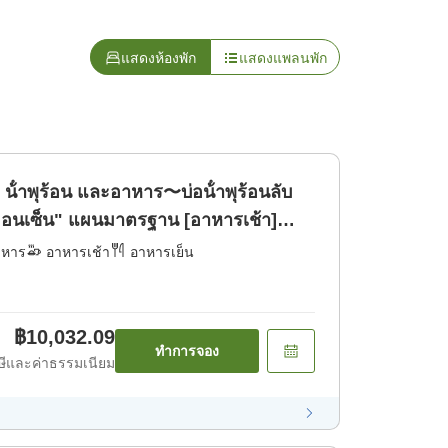
แสดงห้องพัก
แสดงแพลนพัก
 น้ําพุร้อน และอาหาร〜บ่อน้ําพุร้อนลับ
ิออนเซ็น" แผนมาตรฐาน [อาหารเช้า]
าหาร
อาหารเช้า
อาหารเย็น
฿10,032.09
ทำการจอง
ีและค่าธรรมเนียม