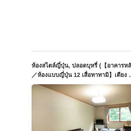
ห้องสไตล์ญี่ปุ่น, ปลอดบุหรี่ (【อาคารหล
／ห้องแบบญี่ปุ่น 12 เสื่อทาทามิ】เตียง 
เตียง◆ไม่มีห้องน้ำส่วนตัว・ไม่มี
อ่างล้างหน้า)