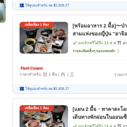
ใช้คูปองสำหรับ
ลด
฿1,608.27
เหลือเพียง
1
ห้อง
[พร้อมอาหาร 2 มื้อ]〜ป่า
สามแห่งของญี่ปุ่น "ยาจ
[อาหารเย็น]
ยกเลิกฟรีได้ถึง
14 ส.ค.
อ
รายละเอียดอื่นๆ ของแพลนพัก
Flash Coupon
ราคาสำหรับ:
1
คืน
|
|
รวมภาษ
ใช้คูปองสำหรับ
ลด
฿1,608.27
เหลือเพียง
1
ห้อง
[แผน 2 มื้อ・ทาคาดะโอด
เดินทางพักผ่อนในออนเซ
ยกเลิกฟรีได้ถึง
14 ส.ค.
อ