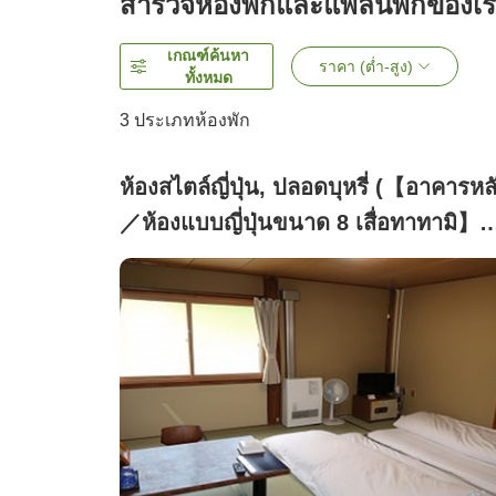
สำรวจห้องพักและแพลนพักของเ
เกณฑ์ค้นหา
ราคา (ต่ำ-สูง)
ทั้งหมด
3
ประเภทห้องพัก
ห้องสไตล์ญี่ปุ่น, ปลอดบุหรี่ (【อาคารหล
／ห้องแบบญี่ปุ่นขนาด 8 เสื่อทาทามิ】
ไม่มีห้องน้ำส่วนตัวและอ่างล้างหน้า)