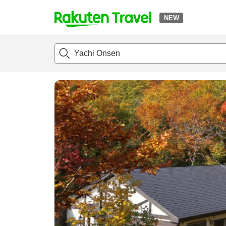
NEW
t
แนะนำที่พัก
ห้องพักและแพลนพัก
รีวิว
ไฮไลต์
สิ่่งอำนวยค
o
p
P
a
g
e
_
s
e
a
r
c
h