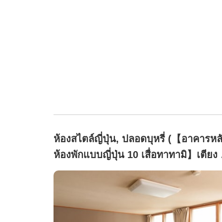
ห้องสไตล์ญี่ปุ่น, ปลอดบุหรี่ (【อาคารหล
ห้องพักแบบญี่ปุ่น 10 เสื่อทาทามิ】เตียง 
เตียง・ห้องน้ำส่วนตัว・ไม่มีอ่างล้างหน้