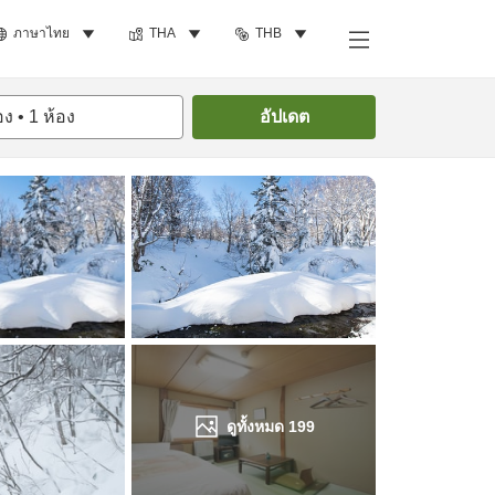
ภาษาไทย
THA
THB
ค้นหาห้องพัก
อง
•
1
ห้อง
อัปเดต
ดูทั้งหมด
199