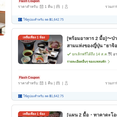
Flash Coupon
ราคาสำหรับ:
1
คืน
|
|
รวมภาษ
ใช้คูปองสำหรับ
ลด
฿1,642.75
เหลือเพียง
1
ห้อง
[พร้อมอาหาร 2 มื้อ]〜ป่า
สามแห่งของญี่ปุ่น "ยาจ
[อาหารเย็น]
ยกเลิกฟรีได้ถึง
14 ส.ค.
อ
รายละเอียดอื่นๆ ของแพลนพัก
Flash Coupon
ราคาสำหรับ:
1
คืน
|
|
รวมภาษ
ใช้คูปองสำหรับ
ลด
฿1,642.75
เหลือเพียง
1
ห้อง
[แผน 2 มื้อ・ทาคาดะโอด