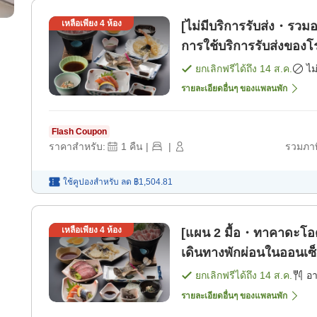
เหลือเพียง
4
ห้อง
[ไม่มีบริการรับส่ง・รวมอ
การใช้บริการรับส่งของโร
พัก]
ยกเลิกฟรีได้ถึง
14 ส.ค.
ไม
รายละเอียดอื่นๆ ของแพลนพัก
Flash Coupon
ราคาสำหรับ:
1
คืน
|
|
รวมภาษ
ใช้คูปองสำหรับ
ลด
฿1,504.81
เหลือเพียง
4
ห้อง
[แผน 2 มื้อ・ทาคาดะโอด
เดินทางพักผ่อนในออนเซ
ยกเลิกฟรีได้ถึง
14 ส.ค.
อ
รายละเอียดอื่นๆ ของแพลนพัก