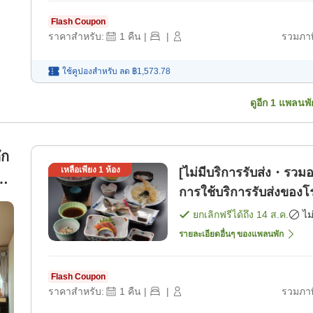
Flash Coupon
ราคาสำหรับ:
1
คืน
|
|
รวมภาษ
ใช้คูปองสำหรับ
ลด
฿1,573.78
ดูอีก
1
แพลนพั
ัก
เหลือเพียง
1
ห้อง
[ไม่มีบริการรับส่ง・รวมอ
2
การใช้บริการรับส่งของโร
พัก]
ยกเลิกฟรีได้ถึง
14 ส.ค.
ไม
รายละเอียดอื่นๆ ของแพลนพัก
Flash Coupon
ราคาสำหรับ:
1
คืน
|
|
รวมภาษ