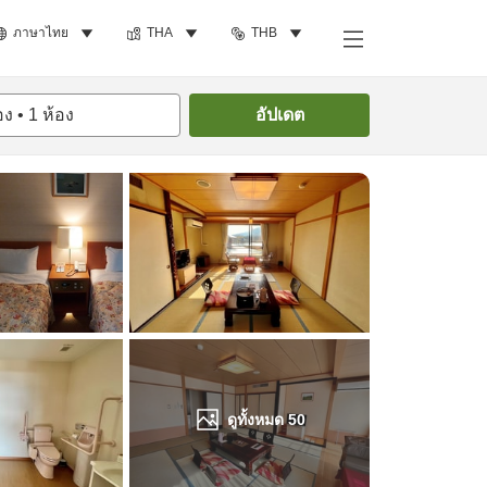
ภาษาไทย
THA
THB
ค้นหาห้องพัก
อง
•
1
ห้อง
อัปเดต
ดูทั้งหมด
50