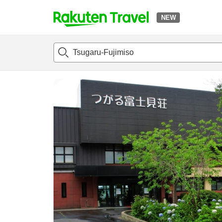
NEW
t
แนะนำที่พัก
ห้องพักและแพลนพัก
รีวิว
สิ่่งอำนวยความสะด
o
p
P
a
g
e
_
s
e
a
r
c
h