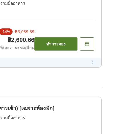
่รวมมื้ออาหาร
฿3,059.59
-
14
%
฿2,600.66
ทำการจอง
ีและค่าธรรมเนียม
หารเช้า) [เฉพาะห้องพัก]
่รวมมื้ออาหาร