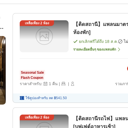
ง
เหลือเพียง
2
ห้อง
【ติดสถานี】แพลนมาตรฐ
าย
ห้องพัก]
ยกเลิกฟรีได้ถึง
18 ส.ค.
ไม
รายละเอียดอื่นๆ ของแพลนพัก
Seasonal Sale
Flash Coupon
ราคาสำหรับ:
1
คืน
|
|
รวมภาษ
ใช้คูปองสำหรับ
ลด
฿541.50
เหลือเพียง
2
ห้อง
【ติดสถานีรถไฟ】แพลน
[บุฟเฟต์อาหารเช้า]