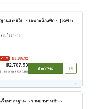
านแบบเว็บ ～เฉพาะห้องพัก～ [เฉพาะ
่รวมมื้ออาหาร
฿3,185.32
-
14
%
฿2,707.53
ทำการจอง
ีและค่าธรรมเนียม
เว็บมาตรฐาน ～รวมอาหารเช้า～