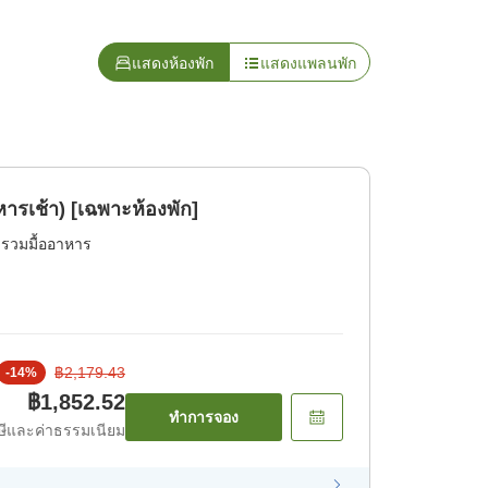
แสดงห้องพัก
แสดงแพลนพัก
หารเช้า) [เฉพาะห้องพัก]
่รวมมื้ออาหาร
฿2,179.43
-
14
%
฿1,852.52
ทำการจอง
ีและค่าธรรมเนียม