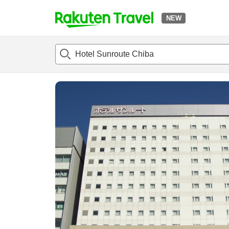
NEW
t
แนะนำที่พัก
ห้องพักและแพลนพัก
รีวิว
สิ่่งอำนวยความสะด
o
p
P
a
g
e
_
s
e
a
r
c
h