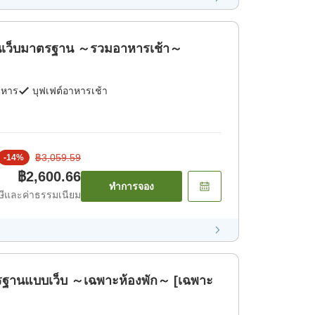
เว็บมาตรฐาน ～รวมอาหารเช้า～
าหาร
บุฟเฟต์อาหารเช้า
฿3,059.59
-
14
%
฿2,600.66
ทำการจอง
ีและค่าธรรมเนียม
านแบบเว็บ ～เฉพาะห้องพัก～ [เฉพาะ