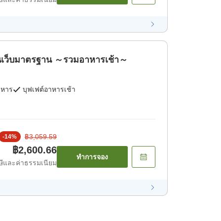
เว็บมาตรฐาน ～รวมอาหารเช้า～
าหาร
บุฟเฟต์อาหารเช้า
฿3,059.59
-
14
%
฿2,600.66
ทำการจอง
ีและค่าธรรมเนียม