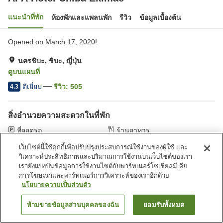
แนะนำที่พัก
ห้องพักและแพลนพัก
รีวิว
ข้อมูลเบื้องต้น
Opened on March 17, 2020!
นครชิบะ, ชิบะ, ญี่ปุ่น
ดูบนแผนที่
ดีเยี่ยม
รีวิว:
505
4.3
สิ่งอำนวยความสะดวกในที่พัก
ที่จอดรถ
ร้านอาหาร
ตู้จำหน่ายอัตโนมัติ
บริการซักผ้า (มีค่าบริการ)
เว็บไซต์นี้ใช้คุกกี้เพื่อปรับปรุงประสบการณ์ใช้งานของผู้ใช้ และ
วิเคราะห์ประสิทธิภาพและปริมาณการใช้งานบนเว็บไซต์ของเรา
เรายังแบ่งปันข้อมูลการใช้งานไซต์กับพาร์ทเนอร์โซเชียลมีเดีย
หน้าแรก
ญี่ปุ่น
ชิบะ
นครชิบะ
APA Hotel Chiba Ekimae
การโฆษณาและพาร์ทเนอร์การวิเคราะห์ของเราอีกด้วย
นโยบายความเป็นส่วนตัว
ห้ามขายข้อมูลส่วนบุคคลของฉัน
ยอมรับทั้งหมด
ค้นหาห้องพัก