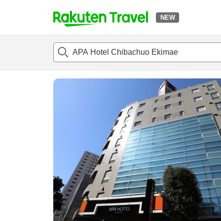
NEW
t
แนะนำที่พัก
ห้องพักและแพลนพัก
รีวิว
สิ่่งอำนวยความสะด
o
p
P
a
g
e
_
s
e
a
r
c
h