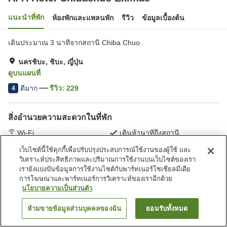
แนะนำที่พัก
ห้องพักและแพลนพัก
รีวิว
ข้อมูลเบื้องต้น
เดินประมาณ 3 นาทีจากสถานี Chiba Chuo
นครชิบะ, ชิบะ, ญี่ปุ่น
ดูบนแผนที่
ดีมาก
รีวิว:
229
4
สิ่งอำนวยความสะดวกในที่พัก
Wi-Fi
เดินห้านาทีถึงสถานี
ร้านอาหาร
ตู้จำหน่ายอัตโนมัติ
เว็บไซต์นี้ใช้คุกกี้เพื่อปรับปรุงประสบการณ์ใช้งานของผู้ใช้ และ
วิเคราะห์ประสิทธิภาพและปริมาณการใช้งานบนเว็บไซต์ของเรา
เรายังแบ่งปันข้อมูลการใช้งานไซต์กับพาร์ทเนอร์โซเชียลมีเดีย
หน้าแรก
ญี่ปุ่น
ชิบะ
นครชิบะ
APA Hotel Chibachuo Ekimae
การโฆษณาและพาร์ทเนอร์การวิเคราะห์ของเราอีกด้วย
นโยบายความเป็นส่วนตัว
ห้ามขายข้อมูลส่วนบุคคลของฉัน
ยอมรับทั้งหมด
ค้นหาห้องพัก