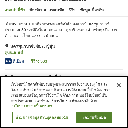
แนะนำที่พัก
ห้องพักและแพลนพัก
รีวิว
ข้อมูลเบื้องต้น
เดินประมาณ 1 นาทีจากทางออกทิศใต้ของสถานี JR ฟุนาบาชิ
ประมาณ 30 นาทีถึงไมฮามะและมาคุฮาริ เหมาะสำหรับธุรกิจ การ
ทำงานทางไกล และการพักผ่อน
นครฟุนาบาชิ, ชิบะ, ญี่ปุ่น
ดูบนแผนที่
ดีเยี่ยม
รีวิว:
563
4.4
สิ่งอำนวยความสะดวกในที่พัก
เว็บไซต์นี้ใช้คุกกี้เพื่อปรับปรุงประสบการณ์ใช้งานของผู้ใช้ และ
ร้านอาหาร
ตู้จำหน่ายอัตโนมัติ
วิเคราะห์ประสิทธิภาพและปริมาณการใช้งานบนเว็บไซต์ของเรา
บริการซักผ้า (มีค่าบริการ)
บริการโทรปลุก
เรายังแบ่งปันข้อมูลการใช้งานไซต์กับพาร์ทเนอร์โซเชียลมีเดีย
การโฆษณาและพาร์ทเนอร์การวิเคราะห์ของเราอีกด้วย
นโยบายความเป็นส่วนตัว
หน้าแรก
ญี่ปุ่น
ชิบะ
นครฟุนาบาชิ
JR-East Hotel Mets Funabashi
ห้ามขายข้อมูลส่วนบุคคลของฉัน
ยอมรับทั้งหมด
ค้นหาห้องพัก