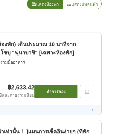
แสดงห้องพัก
แสดงแพลนพัก
ณ 10 นาทีจาก
ซบุ "ฟุนาบาชิ" [เฉพาะห้องพัก]
่รวมมื้ออาหาร
฿2,633.42
ทำการจอง
ีและค่าธรรมเนียม
ท่านั้น！ ]แผนการเช็คอินง่ายๆ (ที่พัก