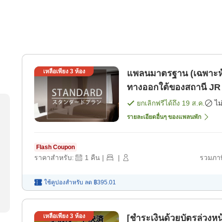
เหลือเพียง
3
ห้อง
แพลนมาตรฐาน (เฉพาะห้องพัก) เดินประมา
ทางออกใต้ของสถานี JR โ
ยกเลิกฟรีได้ถึง
19 ส.ค.
ไม
รายละเอียดอื่นๆ ของแพลนพัก
Flash Coupon
ราคาสำหรับ:
1
คืน
|
|
รวมภาษ
ใช้คูปองสำหรับ
ลด
฿395.01
เหลือเพียง
3
ห้อง
[ชำระเงินด้วยบัตรล่วงหน้าเ