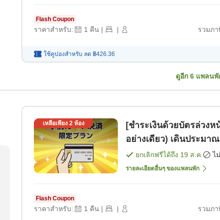
Flash Coupon
ราคาสำหรับ:
1
คืน
|
|
รวมภาษ
ใช้คูปองสำหรับ
ลด
฿426.36
ดูอีก
6
แพลนพั
เหลือเพียง
2
ห้อง
[ชำระเงินด้วยบัตรล่วงหน้าเ
อย่างเดียว) เด
ยกเลิกฟรีได้ถึง
19 ส.ค.
ไม
รายละเอียดอื่นๆ ของแพลนพัก
Flash Coupon
ราคาสำหรับ:
1
คืน
|
|
รวมภาษ