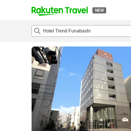
NEW
t
แนะนำที่พัก
ห้องพักและแพลนพัก
รีวิว
สิ่่งอำนวยความสะด
o
p
P
a
g
e
_
s
e
a
r
c
h