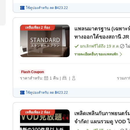
ใช้คูปองสำหรับ
ลด
฿423.22
เหลือเพียง
2
ห้อง
แพลนมาตรฐาน (เฉพาะห้องพัก) เดินประมา
ทางออกใต้ของสถานี JR โ
ยกเลิกฟรีได้ถึง
19 ส.ค.
ไม
รายละเอียดอื่นๆ ของแพลนพัก
Flash Coupon
ราคาสำหรับ:
1
คืน
|
|
รวมภาษ
ใช้คูปองสำหรับ
ลด
฿423.22
เหลือเพียง
2
ห้อง
เพลิดเพลินกับภาพยนตร์มา
จำกัด! แผนรวมดู VOD ได
พัก]