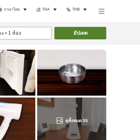
ภาษาไทย
THA
THB
ค้นหาห้องพัก
อง
•
1
ห้อง
อัปเดต
ดูทั้งหมด
55