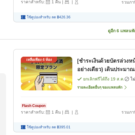
ราคาสำหรับ:
1
คืน
|
|
รวมภาษ
ใช้คูปองสำหรับ
ลด
฿426.36
ดูอีก
6
แพลนพั
เหลือเพียง
4
ห้อง
[ชำระเงินด้วยบัตรล่วงหน้าเ
อย่างเดียว) เด
ยกเลิกฟรีได้ถึง
19 ส.ค.
ไม
รายละเอียดอื่นๆ ของแพลนพัก
Flash Coupon
ราคาสำหรับ:
1
คืน
|
|
รวมภาษ
ใช้คูปองสำหรับ
ลด
฿395.01